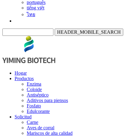
português
tiếng việt
ไทย
HEADER_MOBILE_SEARCH
Hogar
Productos
Enzima
Coloide
Antiséptico
Aditivos para piensos
Fosfato
Edulcorante
Solicitud
Carne
Aves de corral
Mariscos de alta calidad