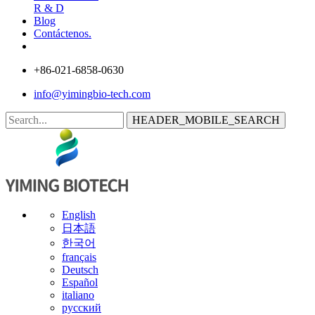
R & D
Blog
Contáctenos.
+86-021-6858-0630
info@yimingbio-tech.com
HEADER_MOBILE_SEARCH
English
日本語
한국어
français
Deutsch
Español
italiano
русский