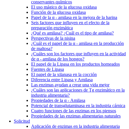
conservantes químicos
El uso mágico de la glucosa oxidasa
Función de la glucosa oxidasa
Papel de la α - amilasa en la mejora de la harina
Seis factores que influyen en el efecto de la
preparación enzimática
¿Qué es amilasa? ¿Cuál es el tipo de amilasa?
Perspectivas de la nisina
¿Cuál es el papel de la α - amilasa en la producción
de maltosa?
¿Cuáles son los factores que influyen en la actividad
de α - amilasa de los hongos?
El papel de la Lipasa en los productos horneados
Fuentes de Lipasa
El papel de la xilanasa en la cocción
Diferencia entre Lipasa y Amilasa
Las enzimas ayudan a crear una vida mejor
¿Cuáles son las aplicaciones de Tg enzimático en la
industria alimentaria?
Propiedades de la α - Amilasa
Potencial de transglutaminasa en la industria cárnica
Cuatro funciones de las enzimas en los piensos
Propiedades de las enzimas alimentarias naturales
Solicitud
Aplicación de enzimas en la industria alimentaria