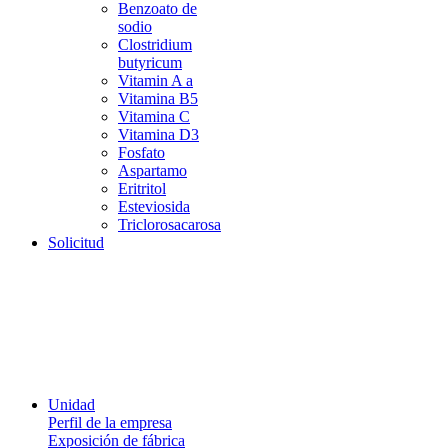
Benzoato de
sodio
Clostridium
butyricum
Vitamin A a
Vitamina B5
Vitamina C
Vitamina D3
Fosfato
Aspartamo
Eritritol
Esteviosida
Triclorosacarosa
Solicitud
Unidad
Perfil de la empresa
Exposición de fábrica