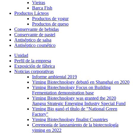
Vieiras
Barca Fish
Productos Lácteos
Productos de yogur
Productos de queso
Conservante de bebidas
Conservante de pastel
Antiséptico de salsa
Antiséptico cosmético
Unidad
Perfil de la empresa
Exposición de fábrica
Noticias corporativas
Informe ambiental 2019
Yiming Biotechnology debutó en Shanghai en 2020
Yiming Biotechnology Focus on Building
Fermentation demonstration base
Yiming Biotechnology was granted the 2020
Jiangsu Strategic Emerging Industry Special Fund
Yiming Bio ganó el título de "National Green
Factory"
Yiming Biotechnology finalist Countries
Ceremonia de lanzamiento de la biotecnología
yiming en 2022