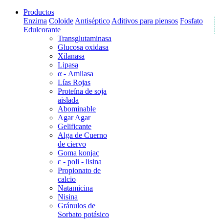
Productos
Enzima
Coloide
Antiséptico
Aditivos para piensos
Fosfato
Edulcorante
Transglutaminasa
Glucosa oxidasa
Xilanasa
Lipasa
α - Amilasa
Lías Rojas
Proteína de soja
aislada
Abominable
Agar Agar
Gelificante
Alga de Cuerno
de ciervo
Goma konjac
ε - poli - lisina
Propionato de
calcio
Natamicina
Nisina
Gránulos de
Sorbato potásico