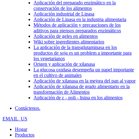
Aplicación del preparado enzimático en la
conservación de los alimentos
Aplicación industrial de Lipasa
Aplicación de Lipasa en la industria alimentaria
Métodos de aplicación y precauciones de los
aditivos para piensos preparados enzimáticos
Aplicación de geles en alimentos
Wiki sobre ingredientes alimentarios
La aplicación de la transglutaminasa en los
productos de soja es un problem a importante para
los vegetarianos
Origen y aplicación de xilanasa
La glucosa oxidasa desempeña un papel importante
en el cultivo de animales
Aplicación de xilanasa en la mejora del pan al vapor
Aplicación de xilanasa de grado alimentario en la
transformación de Alimentos
Aplicación de ε - poli - lisina en los alimentos
Contáctenos.
EMAIL_US
Hogar
Productos