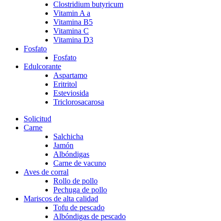
Clostridium butyricum
Vitamin A a
Vitamina B5
Vitamina C
Vitamina D3
Fosfato
Fosfato
Edulcorante
Aspartamo
Eritritol
Esteviosida
Triclorosacarosa
Solicitud
Carne
Salchicha
Jamón
Albóndigas
Carne de vacuno
Aves de corral
Rollo de pollo
Pechuga de pollo
Mariscos de alta calidad
Tofu de pescado
Albóndigas de pescado