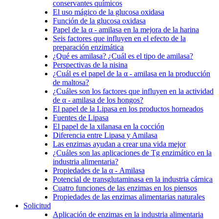
conservantes químicos
El uso mágico de la glucosa oxidasa
Función de la glucosa oxidasa
Papel de la α - amilasa en la mejora de la harina
Seis factores que influyen en el efecto de la
preparación enzimática
¿Qué es amilasa? ¿Cuál es el tipo de amilasa?
Perspectivas de la nisina
¿Cuál es el papel de la α - amilasa en la producción
de maltosa?
¿Cuáles son los factores que influyen en la actividad
de α - amilasa de los hongos?
El papel de la Lipasa en los productos horneados
Fuentes de Lipasa
El papel de la xilanasa en la cocción
Diferencia entre Lipasa y Amilasa
Las enzimas ayudan a crear una vida mejor
¿Cuáles son las aplicaciones de Tg enzimático en la
industria alimentaria?
Propiedades de la α - Amilasa
Potencial de transglutaminasa en la industria cárnica
Cuatro funciones de las enzimas en los piensos
Propiedades de las enzimas alimentarias naturales
Solicitud
Aplicación de enzimas en la industria alimentaria