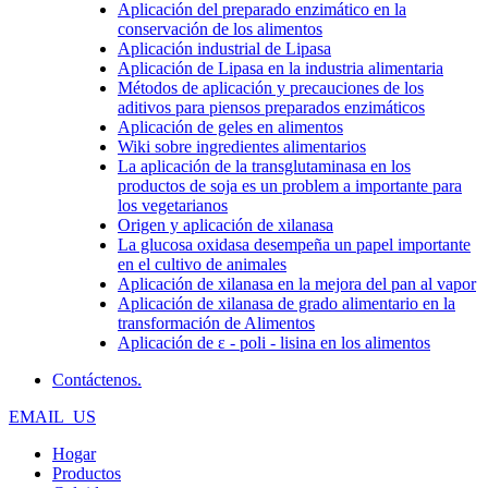
Aplicación del preparado enzimático en la
conservación de los alimentos
Aplicación industrial de Lipasa
Aplicación de Lipasa en la industria alimentaria
Métodos de aplicación y precauciones de los
aditivos para piensos preparados enzimáticos
Aplicación de geles en alimentos
Wiki sobre ingredientes alimentarios
La aplicación de la transglutaminasa en los
productos de soja es un problem a importante para
los vegetarianos
Origen y aplicación de xilanasa
La glucosa oxidasa desempeña un papel importante
en el cultivo de animales
Aplicación de xilanasa en la mejora del pan al vapor
Aplicación de xilanasa de grado alimentario en la
transformación de Alimentos
Aplicación de ε - poli - lisina en los alimentos
Contáctenos.
EMAIL_US
Hogar
Productos