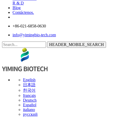
R & D
Blog
Contáctenos.
+86-021-6858-0630
info@yimingbio-tech.com
HEADER_MOBILE_SEARCH
English
日本語
한국어
français
Deutsch
Español
italiano
русский