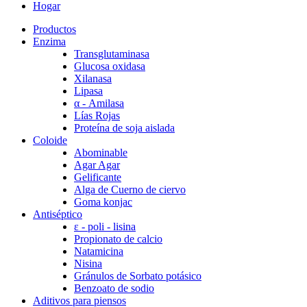
Hogar
Productos
Enzima
Transglutaminasa
Glucosa oxidasa
Xilanasa
Lipasa
α - Amilasa
Lías Rojas
Proteína de soja aislada
Coloide
Abominable
Agar Agar
Gelificante
Alga de Cuerno de ciervo
Goma konjac
Antiséptico
ε - poli - lisina
Propionato de calcio
Natamicina
Nisina
Gránulos de Sorbato potásico
Benzoato de sodio
Aditivos para piensos