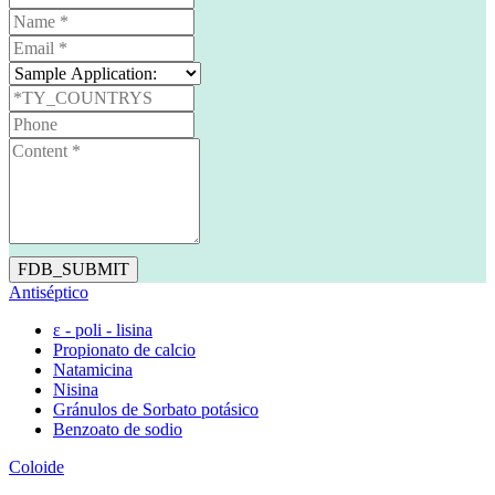
FDB_SUBMIT
Antiséptico
ε - poli - lisina
Propionato de calcio
Natamicina
Nisina
Gránulos de Sorbato potásico
Benzoato de sodio
Coloide