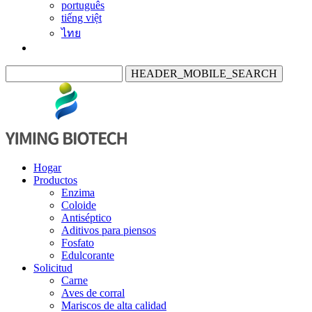
português
tiếng việt
ไทย
HEADER_MOBILE_SEARCH
Hogar
Productos
Enzima
Coloide
Antiséptico
Aditivos para piensos
Fosfato
Edulcorante
Solicitud
Carne
Aves de corral
Mariscos de alta calidad