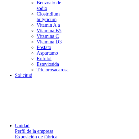
Benzoato de
sodio
Clostridium
butyricum
Vitamin A a
Vitamina B5
Vitamina C
Vitamina D3
Fosfato
Aspartamo
Eritritol
Esteviosida
Triclorosacarosa
Solicitud
Unidad
Perfil de la empresa
Exposición de fábrica