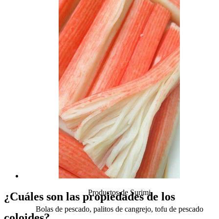
Pudín de gelatina
Productos de Surimi
¿Cuáles son las propiedades de los
Bolas de pescado, palitos de cangrejo, tofu de pescado
coloides?