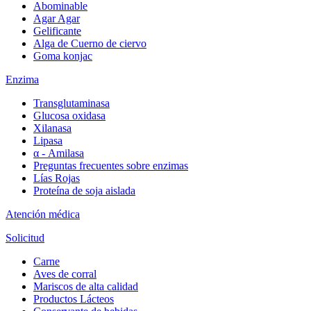
Abominable
Agar Agar
Gelificante
Alga de Cuerno de ciervo
Goma konjac
Enzima
Transglutaminasa
Glucosa oxidasa
Xilanasa
Lipasa
α - Amilasa
Preguntas frecuentes sobre enzimas
Lías Rojas
Proteína de soja aislada
Atención médica
Solicitud
Carne
Aves de corral
Mariscos de alta calidad
Productos Lácteos