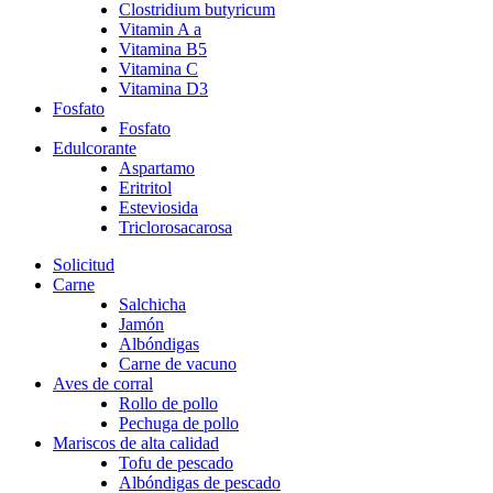
Clostridium butyricum
Vitamin A a
Vitamina B5
Vitamina C
Vitamina D3
Fosfato
Fosfato
Edulcorante
Aspartamo
Eritritol
Esteviosida
Triclorosacarosa
Solicitud
Carne
Salchicha
Jamón
Albóndigas
Carne de vacuno
Aves de corral
Rollo de pollo
Pechuga de pollo
Mariscos de alta calidad
Tofu de pescado
Albóndigas de pescado