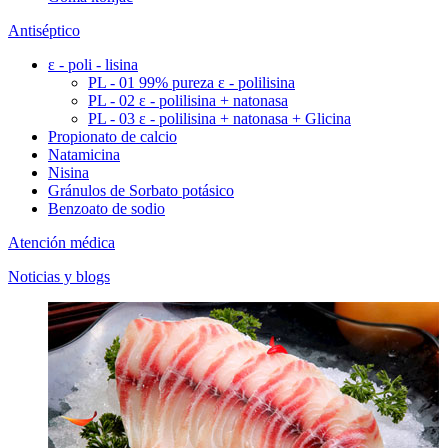
Antiséptico
ε - poli - lisina
PL - 01 99% pureza ε - polilisina
PL - 02 ε - polilisina + natonasa
PL - 03 ε - polilisina + natonasa + Glicina
Propionato de calcio
Natamicina
Nisina
Gránulos de Sorbato potásico
Benzoato de sodio
Atención médica
Noticias y blogs