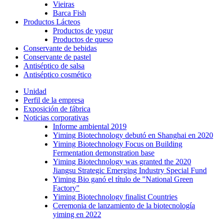
Vieiras
Barca Fish
Productos Lácteos
Productos de yogur
Productos de queso
Conservante de bebidas
Conservante de pastel
Antiséptico de salsa
Antiséptico cosmético
Unidad
Perfil de la empresa
Exposición de fábrica
Noticias corporativas
Informe ambiental 2019
Yiming Biotechnology debutó en Shanghai en 2020
Yiming Biotechnology Focus on Building
Fermentation demonstration base
Yiming Biotechnology was granted the 2020
Jiangsu Strategic Emerging Industry Special Fund
Yiming Bio ganó el título de "National Green
Factory"
Yiming Biotechnology finalist Countries
Ceremonia de lanzamiento de la biotecnología
yiming en 2022