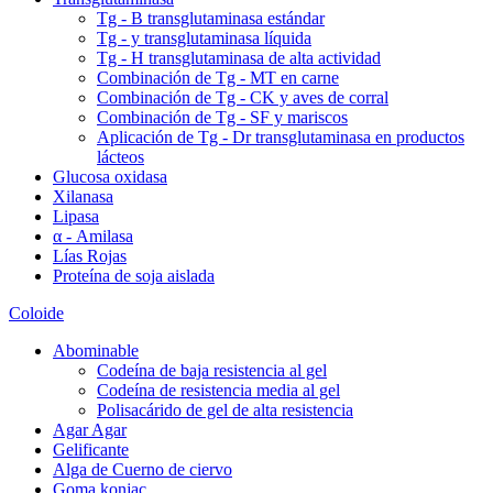
Tg - B transglutaminasa estándar
Tg - y transglutaminasa líquida
Tg - H transglutaminasa de alta actividad
Combinación de Tg - MT en carne
Combinación de Tg - CK y aves de corral
Combinación de Tg - SF y mariscos
Aplicación de Tg - Dr transglutaminasa en productos
lácteos
Glucosa oxidasa
Xilanasa
Lipasa
α - Amilasa
Lías Rojas
Proteína de soja aislada
Coloide
Abominable
Codeína de baja resistencia al gel
Codeína de resistencia media al gel
Polisacárido de gel de alta resistencia
Agar Agar
Gelificante
Alga de Cuerno de ciervo
Goma konjac