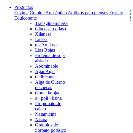
Productos
Enzima
Coloide
Antiséptico
Aditivos para piensos
Fosfato
Edulcorante
Transglutaminasa
Glucosa oxidasa
Xilanasa
Lipasa
α - Amilasa
Lías Rojas
Proteína de soja
aislada
Abominable
Agar Agar
Gelificante
Alga de Cuerno
de ciervo
Goma konjac
ε - poli - lisina
Propionato de
calcio
Natamicina
Nisina
Gránulos de
Sorbato potásico