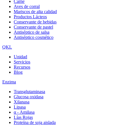
Carne
Aves de corral
Mariscos de alta calidad
Productos Lácteos
Conservante de bebidas
Conservante de pastel
Antiséptico de salsa
Antiséptico cosmético
QKL
Unidad
Servicios
Recursos
Blog
Enzima
Transglutaminasa
Glucosa oxidasa
Xilanasa
Lipasa
α - Amilasa
Lías Rojas
Proteína de soja aislada