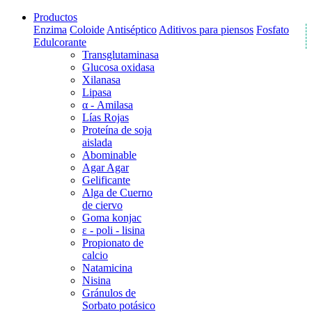
Productos
Enzima
Coloide
Antiséptico
Aditivos para piensos
Fosfato
Edulcorante
Transglutaminasa
Glucosa oxidasa
Xilanasa
Lipasa
α - Amilasa
Lías Rojas
Proteína de soja
aislada
Abominable
Agar Agar
Gelificante
Alga de Cuerno
de ciervo
Goma konjac
ε - poli - lisina
Propionato de
calcio
Natamicina
Nisina
Gránulos de
Sorbato potásico