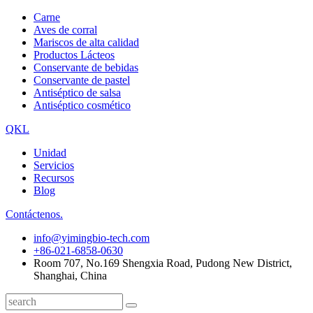
Carne
Aves de corral
Mariscos de alta calidad
Productos Lácteos
Conservante de bebidas
Conservante de pastel
Antiséptico de salsa
Antiséptico cosmético
QKL
Unidad
Servicios
Recursos
Blog
Contáctenos.
info@yimingbio-tech.com
+86-021-6858-0630
Room 707, No.169 Shengxia Road, Pudong New District,
Shanghai, China