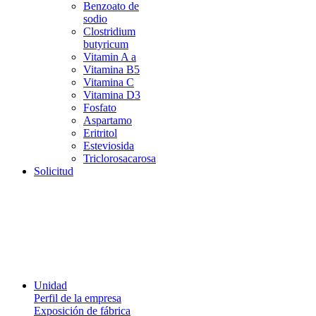
Benzoato de
sodio
Clostridium
butyricum
Vitamin A a
Vitamina B5
Vitamina C
Vitamina D3
Fosfato
Aspartamo
Eritritol
Esteviosida
Triclorosacarosa
Solicitud
Unidad
Perfil de la empresa
Exposición de fábrica