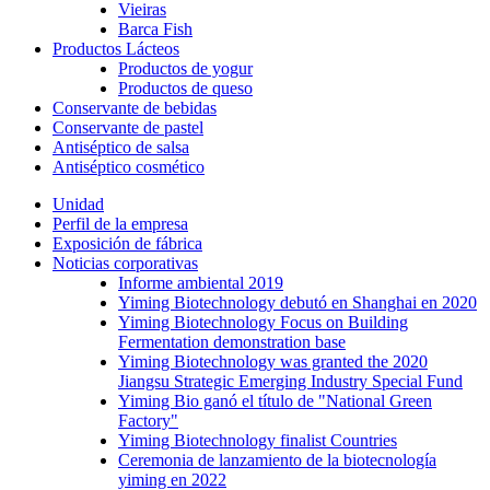
Vieiras
Barca Fish
Productos Lácteos
Productos de yogur
Productos de queso
Conservante de bebidas
Conservante de pastel
Antiséptico de salsa
Antiséptico cosmético
Unidad
Perfil de la empresa
Exposición de fábrica
Noticias corporativas
Informe ambiental 2019
Yiming Biotechnology debutó en Shanghai en 2020
Yiming Biotechnology Focus on Building
Fermentation demonstration base
Yiming Biotechnology was granted the 2020
Jiangsu Strategic Emerging Industry Special Fund
Yiming Bio ganó el título de "National Green
Factory"
Yiming Biotechnology finalist Countries
Ceremonia de lanzamiento de la biotecnología
yiming en 2022