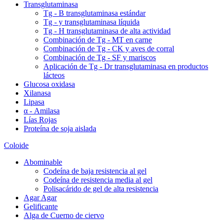
Transglutaminasa
Tg - B transglutaminasa estándar
Tg - y transglutaminasa líquida
Tg - H transglutaminasa de alta actividad
Combinación de Tg - MT en carne
Combinación de Tg - CK y aves de corral
Combinación de Tg - SF y mariscos
Aplicación de Tg - Dr transglutaminasa en productos
lácteos
Glucosa oxidasa
Xilanasa
Lipasa
α - Amilasa
Lías Rojas
Proteína de soja aislada
Coloide
Abominable
Codeína de baja resistencia al gel
Codeína de resistencia media al gel
Polisacárido de gel de alta resistencia
Agar Agar
Gelificante
Alga de Cuerno de ciervo