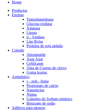
Hogar
Productos
Enzima
Transglutaminasa
Glucosa oxidasa
Xilanasa
Lipasa
α - Amilasa
Lías Rojas
Proteína de soja aislada
Coloide
Abominable
Agar Agar
Gelificante
Alga de Cuerno de ciervo
Goma konjac
Antiséptico
ε - poli - lisina
Propionato de calcio
Natamicina
Nisina
Gránulos de Sorbato potásico
Benzoato de sodio
Aditivos para piensos