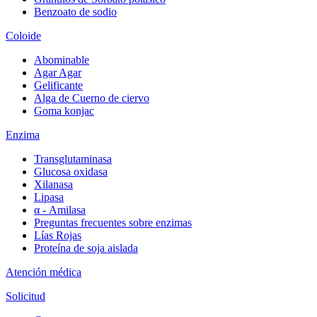
Benzoato de sodio
Coloide
Abominable
Agar Agar
Gelificante
Alga de Cuerno de ciervo
Goma konjac
Enzima
Transglutaminasa
Glucosa oxidasa
Xilanasa
Lipasa
α - Amilasa
Preguntas frecuentes sobre enzimas
Lías Rojas
Proteína de soja aislada
Atención médica
Solicitud