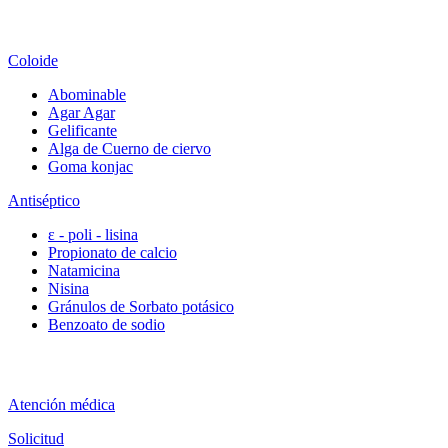
Coloide
Abominable
Agar Agar
Gelificante
Alga de Cuerno de ciervo
Goma konjac
Antiséptico
ε - poli - lisina
Propionato de calcio
Natamicina
Nisina
Gránulos de Sorbato potásico
Benzoato de sodio
Atención médica
Solicitud