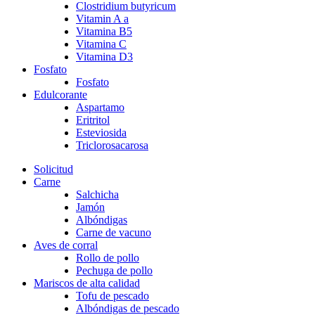
Clostridium butyricum
Vitamin A a
Vitamina B5
Vitamina C
Vitamina D3
Fosfato
Fosfato
Edulcorante
Aspartamo
Eritritol
Esteviosida
Triclorosacarosa
Solicitud
Carne
Salchicha
Jamón
Albóndigas
Carne de vacuno
Aves de corral
Rollo de pollo
Pechuga de pollo
Mariscos de alta calidad
Tofu de pescado
Albóndigas de pescado