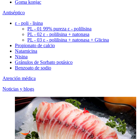
Goma konjac
Antiséptico
ε - poli - lisina
PL - 01 99% pureza ε - polilisina
PL - 02 ε - polilisina + natonasa
PL - 03 ε - polilisina + natonasa + Glicina
Propionato de calcio
Natamicina
Nisina
Gránulos de Sorbato potásico
Benzoato de sodio
Atención médica
Noticias y blogs