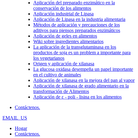
Aplicación del preparado enzimático en la
conservación de los alimentos
Aplicación industrial de Lipasa
Aplicación de Lipasa en la industria alimentaria
Métodos de aplicación y precauciones de los
aditivos para piensos preparados enzimáticos
Aplicación de geles en alimentos
Wiki sobre ingredientes alimentarios
La aplicación de la transglutaminasa en los
productos de soja es un problem a importante para
los vegetarianos
Origen y aplicación de xilanasa
La glucosa oxidasa desempeña un papel importante
en el cultivo de animales
Aplicación de xilanasa en la mejora del pan al vapor
Aplicación de xilanasa de grado alimentario en la
transformación de Alimentos
Aplicación de ε - poli - lisina en los alimentos
Contáctenos.
EMAIL_US
Hogar
Contáctenos.