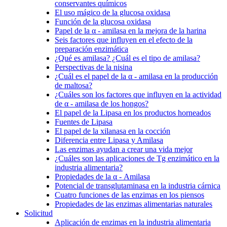
conservantes químicos
El uso mágico de la glucosa oxidasa
Función de la glucosa oxidasa
Papel de la α - amilasa en la mejora de la harina
Seis factores que influyen en el efecto de la
preparación enzimática
¿Qué es amilasa? ¿Cuál es el tipo de amilasa?
Perspectivas de la nisina
¿Cuál es el papel de la α - amilasa en la producción
de maltosa?
¿Cuáles son los factores que influyen en la actividad
de α - amilasa de los hongos?
El papel de la Lipasa en los productos horneados
Fuentes de Lipasa
El papel de la xilanasa en la cocción
Diferencia entre Lipasa y Amilasa
Las enzimas ayudan a crear una vida mejor
¿Cuáles son las aplicaciones de Tg enzimático en la
industria alimentaria?
Propiedades de la α - Amilasa
Potencial de transglutaminasa en la industria cárnica
Cuatro funciones de las enzimas en los piensos
Propiedades de las enzimas alimentarias naturales
Solicitud
Aplicación de enzimas en la industria alimentaria