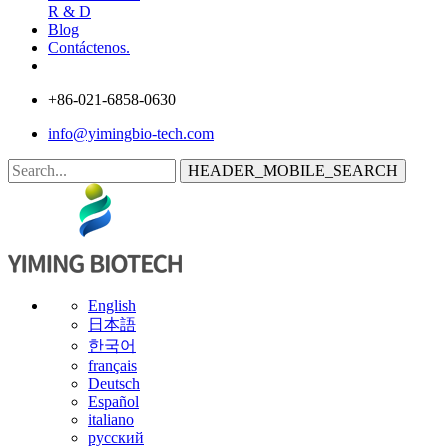
R & D
Blog
Contáctenos.
+86-021-6858-0630
info@yimingbio-tech.com
HEADER_MOBILE_SEARCH
English
日本語
한국어
français
Deutsch
Español
italiano
русский