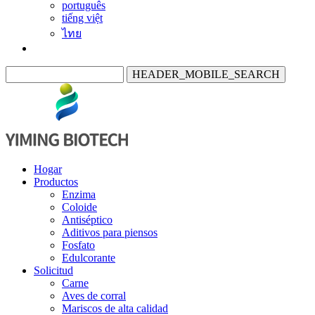
português
tiếng việt
ไทย
HEADER_MOBILE_SEARCH
Hogar
Productos
Enzima
Coloide
Antiséptico
Aditivos para piensos
Fosfato
Edulcorante
Solicitud
Carne
Aves de corral
Mariscos de alta calidad