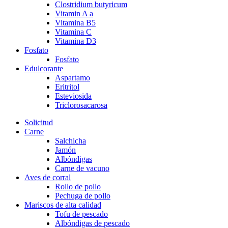
Clostridium butyricum
Vitamin A a
Vitamina B5
Vitamina C
Vitamina D3
Fosfato
Fosfato
Edulcorante
Aspartamo
Eritritol
Esteviosida
Triclorosacarosa
Solicitud
Carne
Salchicha
Jamón
Albóndigas
Carne de vacuno
Aves de corral
Rollo de pollo
Pechuga de pollo
Mariscos de alta calidad
Tofu de pescado
Albóndigas de pescado