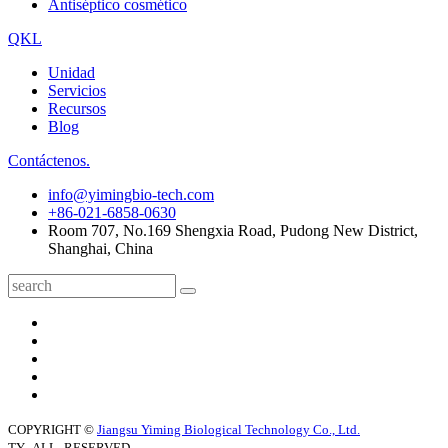
Antiséptico cosmético
QKL
Unidad
Servicios
Recursos
Blog
Contáctenos.
info@yimingbio-tech.com
+86-021-6858-0630
Room 707, No.169 Shengxia Road, Pudong New District,
Shanghai, China
COPYRIGHT ©
Jiangsu Yiming Biological Technology Co., Ltd.
TY_ALL_RESERVED