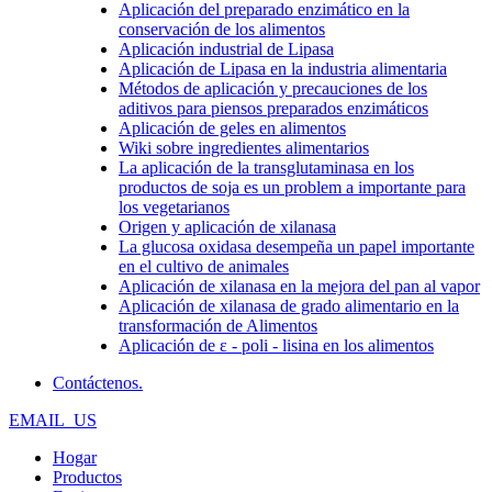
Aplicación del preparado enzimático en la
conservación de los alimentos
Aplicación industrial de Lipasa
Aplicación de Lipasa en la industria alimentaria
Métodos de aplicación y precauciones de los
aditivos para piensos preparados enzimáticos
Aplicación de geles en alimentos
Wiki sobre ingredientes alimentarios
La aplicación de la transglutaminasa en los
productos de soja es un problem a importante para
los vegetarianos
Origen y aplicación de xilanasa
La glucosa oxidasa desempeña un papel importante
en el cultivo de animales
Aplicación de xilanasa en la mejora del pan al vapor
Aplicación de xilanasa de grado alimentario en la
transformación de Alimentos
Aplicación de ε - poli - lisina en los alimentos
Contáctenos.
EMAIL_US
Hogar
Productos