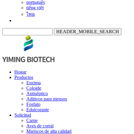
português
tiếng việt
ไทย
HEADER_MOBILE_SEARCH
Hogar
Productos
Enzima
Coloide
Antiséptico
Aditivos para piensos
Fosfato
Edulcorante
Solicitud
Carne
Aves de corral
Mariscos de alta calidad