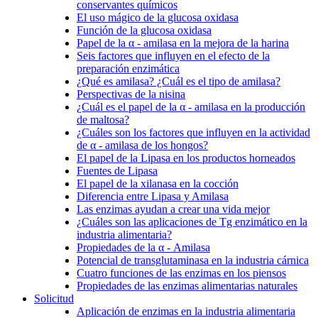
conservantes químicos
El uso mágico de la glucosa oxidasa
Función de la glucosa oxidasa
Papel de la α - amilasa en la mejora de la harina
Seis factores que influyen en el efecto de la
preparación enzimática
¿Qué es amilasa? ¿Cuál es el tipo de amilasa?
Perspectivas de la nisina
¿Cuál es el papel de la α - amilasa en la producción
de maltosa?
¿Cuáles son los factores que influyen en la actividad
de α - amilasa de los hongos?
El papel de la Lipasa en los productos horneados
Fuentes de Lipasa
El papel de la xilanasa en la cocción
Diferencia entre Lipasa y Amilasa
Las enzimas ayudan a crear una vida mejor
¿Cuáles son las aplicaciones de Tg enzimático en la
industria alimentaria?
Propiedades de la α - Amilasa
Potencial de transglutaminasa en la industria cárnica
Cuatro funciones de las enzimas en los piensos
Propiedades de las enzimas alimentarias naturales
Solicitud
Aplicación de enzimas en la industria alimentaria