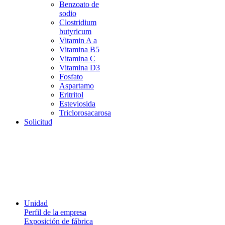
Benzoato de
sodio
Clostridium
butyricum
Vitamin A a
Vitamina B5
Vitamina C
Vitamina D3
Fosfato
Aspartamo
Eritritol
Esteviosida
Triclorosacarosa
Solicitud
Unidad
Perfil de la empresa
Exposición de fábrica