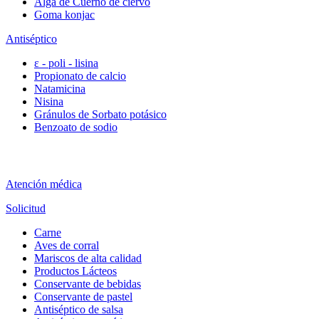
Alga de Cuerno de ciervo
Goma konjac
Antiséptico
ε - poli - lisina
Propionato de calcio
Natamicina
Nisina
Gránulos de Sorbato potásico
Benzoato de sodio
Atención médica
Solicitud
Carne
Aves de corral
Mariscos de alta calidad
Productos Lácteos
Conservante de bebidas
Conservante de pastel
Antiséptico de salsa