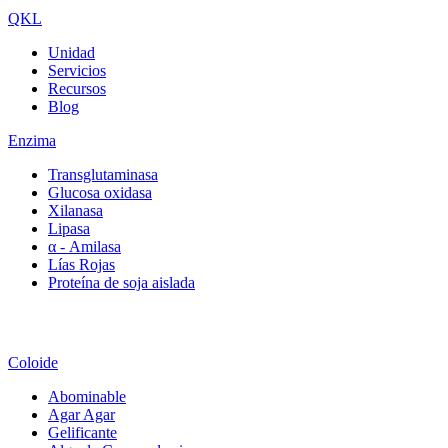
QKL
Unidad
Servicios
Recursos
Blog
Enzima
Transglutaminasa
Glucosa oxidasa
Xilanasa
Lipasa
α - Amilasa
Lías Rojas
Proteína de soja aislada
Coloide
Abominable
Agar Agar
Gelificante