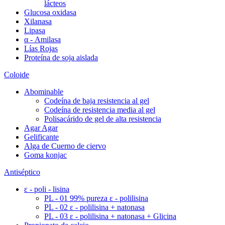
lácteos
Glucosa oxidasa
Xilanasa
Lipasa
α - Amilasa
Lías Rojas
Proteína de soja aislada
Coloide
Abominable
Codeína de baja resistencia al gel
Codeína de resistencia media al gel
Polisacárido de gel de alta resistencia
Agar Agar
Gelificante
Alga de Cuerno de ciervo
Goma konjac
Antiséptico
ε - poli - lisina
PL - 01 99% pureza ε - polilisina
PL - 02 ε - polilisina + natonasa
PL - 03 ε - polilisina + natonasa + Glicina