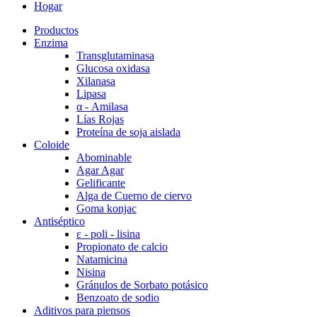
Hogar
Productos
Enzima
Transglutaminasa
Glucosa oxidasa
Xilanasa
Lipasa
α - Amilasa
Lías Rojas
Proteína de soja aislada
Coloide
Abominable
Agar Agar
Gelificante
Alga de Cuerno de ciervo
Goma konjac
Antiséptico
ε - poli - lisina
Propionato de calcio
Natamicina
Nisina
Gránulos de Sorbato potásico
Benzoato de sodio
Aditivos para piensos