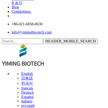
R & D
Blog
Contáctenos.
+86-021-6858-0630
info@yimingbio-tech.com
HEADER_MOBILE_SEARCH
English
日本語
한국어
français
Deutsch
Español
italiano
русский