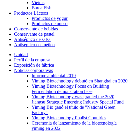
Vieiras
Barca Fish
Productos Lácteos
Productos de yogur
Productos de queso
Conservante de bebidas
Conservante de pastel
Antiséptico de salsa
Antiséptico cosmético
Unidad
Perfil de la empresa
Exposición de fábrica
Noticias corporativas
Informe ambiental 2019
Yiming Biotechnology debutó en Shanghai en 2020
Yiming Biotechnology Focus on Building
Fermentation demonstration base
Yiming Biotechnology was granted the 2020
Jiangsu Strategic Emerging Industry Special Fund
Yiming Bio ganó el título de "National Green
Factory"
Yiming Biotechnology finalist Countries
Ceremonia de lanzamiento de la biotecnología
yiming en 2022