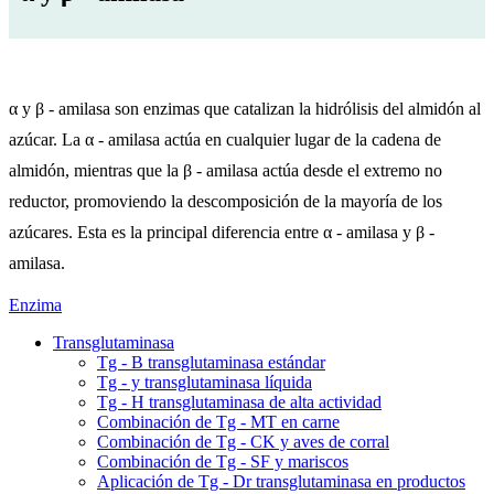
α y β - amilasa son enzimas que catalizan la hidrólisis del almidón al
azúcar. La α - amilasa actúa en cualquier lugar de la cadena de
almidón, mientras que la β - amilasa actúa desde el extremo no
reductor, promoviendo la descomposición de la mayoría de los
azúcares. Esta es la principal diferencia entre α - amilasa y β -
amilasa.
Enzima
Transglutaminasa
Tg - B transglutaminasa estándar
Tg - y transglutaminasa líquida
Tg - H transglutaminasa de alta actividad
Combinación de Tg - MT en carne
Combinación de Tg - CK y aves de corral
Combinación de Tg - SF y mariscos
Aplicación de Tg - Dr transglutaminasa en productos