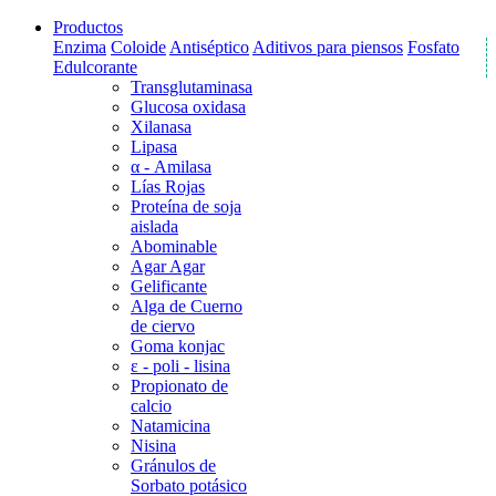
Productos
Enzima
Coloide
Antiséptico
Aditivos para piensos
Fosfato
Edulcorante
Transglutaminasa
Glucosa oxidasa
Xilanasa
Lipasa
α - Amilasa
Lías Rojas
Proteína de soja
aislada
Abominable
Agar Agar
Gelificante
Alga de Cuerno
de ciervo
Goma konjac
ε - poli - lisina
Propionato de
calcio
Natamicina
Nisina
Gránulos de
Sorbato potásico