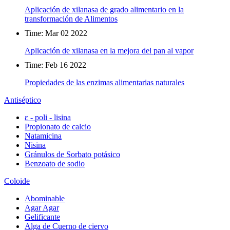
Aplicación de xilanasa de grado alimentario en la
transformación de Alimentos
Time: Mar 02 2022
Aplicación de xilanasa en la mejora del pan al vapor
Time: Feb 16 2022
Propiedades de las enzimas alimentarias naturales
Antiséptico
ε - poli - lisina
Propionato de calcio
Natamicina
Nisina
Gránulos de Sorbato potásico
Benzoato de sodio
Coloide
Abominable
Agar Agar
Gelificante
Alga de Cuerno de ciervo