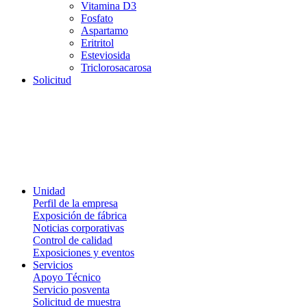
Vitamina D3
Fosfato
Aspartamo
Eritritol
Esteviosida
Triclorosacarosa
Solicitud
Unidad
Perfil de la empresa
Exposición de fábrica
Noticias corporativas
Control de calidad
Exposiciones y eventos
Servicios
Apoyo Técnico
Servicio posventa
Solicitud de muestra