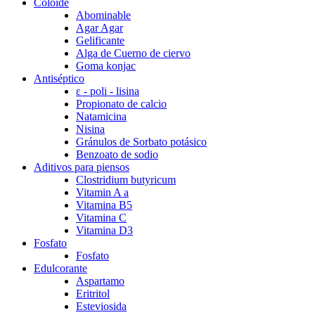
Coloide
Abominable
Agar Agar
Gelificante
Alga de Cuerno de ciervo
Goma konjac
Antiséptico
ε - poli - lisina
Propionato de calcio
Natamicina
Nisina
Gránulos de Sorbato potásico
Benzoato de sodio
Aditivos para piensos
Clostridium butyricum
Vitamin A a
Vitamina B5
Vitamina C
Vitamina D3
Fosfato
Fosfato
Edulcorante
Aspartamo
Eritritol
Esteviosida