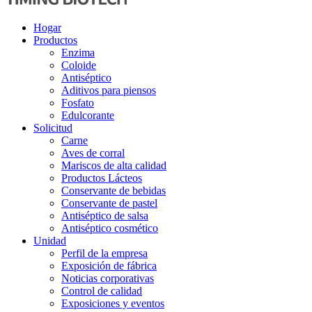
Hogar
Productos
Enzima
Coloide
Antiséptico
Aditivos para piensos
Fosfato
Edulcorante
Solicitud
Carne
Aves de corral
Mariscos de alta calidad
Productos Lácteos
Conservante de bebidas
Conservante de pastel
Antiséptico de salsa
Antiséptico cosmético
Unidad
Perfil de la empresa
Exposición de fábrica
Noticias corporativas
Control de calidad
Exposiciones y eventos