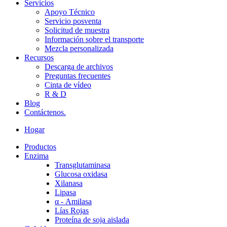
Servicios
Apoyo Técnico
Servicio posventa
Solicitud de muestra
Información sobre el transporte
Mezcla personalizada
Recursos
Descarga de archivos
Preguntas frecuentes
Cinta de vídeo
R & D
Blog
Contáctenos.
Hogar
Productos
Enzima
Transglutaminasa
Glucosa oxidasa
Xilanasa
Lipasa
α - Amilasa
Lías Rojas
Proteína de soja aislada