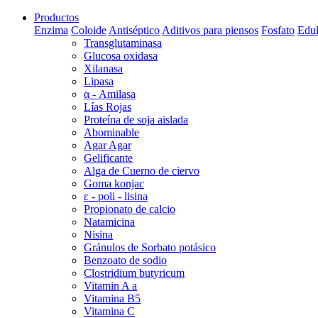
Productos
Enzima
Coloide
Antiséptico
Aditivos para piensos
Fosfato
Edul
Transglutaminasa
Glucosa oxidasa
Xilanasa
Lipasa
α - Amilasa
Lías Rojas
Proteína de soja aislada
Abominable
Agar Agar
Gelificante
Alga de Cuerno de ciervo
Goma konjac
ε - poli - lisina
Propionato de calcio
Natamicina
Nisina
Gránulos de Sorbato potásico
Benzoato de sodio
Clostridium butyricum
Vitamin A a
Vitamina B5
Vitamina C