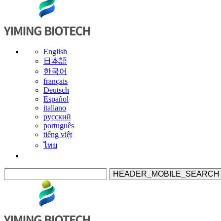
English
日本語
한국어
français
Deutsch
Español
italiano
русский
português
tiếng việt
ไทย
HEADER_MOBILE_SEARCH