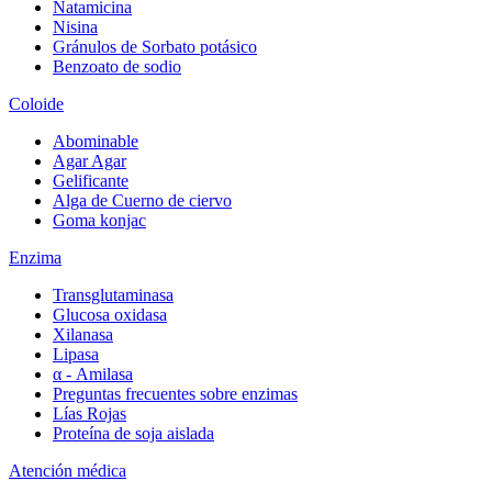
Natamicina
Nisina
Gránulos de Sorbato potásico
Benzoato de sodio
Coloide
Abominable
Agar Agar
Gelificante
Alga de Cuerno de ciervo
Goma konjac
Enzima
Transglutaminasa
Glucosa oxidasa
Xilanasa
Lipasa
α - Amilasa
Preguntas frecuentes sobre enzimas
Lías Rojas
Proteína de soja aislada
Atención médica