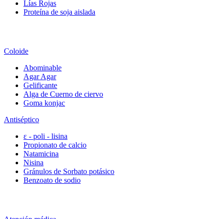
Lías Rojas
Proteína de soja aislada
Coloide
Abominable
Agar Agar
Gelificante
Alga de Cuerno de ciervo
Goma konjac
Antiséptico
ε - poli - lisina
Propionato de calcio
Natamicina
Nisina
Gránulos de Sorbato potásico
Benzoato de sodio