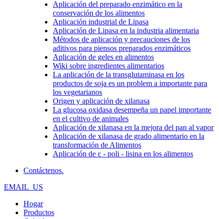
Aplicación del preparado enzimático en la
conservación de los alimentos
Aplicación industrial de Lipasa
Aplicación de Lipasa en la industria alimentaria
Métodos de aplicación y precauciones de los
aditivos para piensos preparados enzimáticos
Aplicación de geles en alimentos
Wiki sobre ingredientes alimentarios
La aplicación de la transglutaminasa en los
productos de soja es un problem a importante para
los vegetarianos
Origen y aplicación de xilanasa
La glucosa oxidasa desempeña un papel importante
en el cultivo de animales
Aplicación de xilanasa en la mejora del pan al vapor
Aplicación de xilanasa de grado alimentario en la
transformación de Alimentos
Aplicación de ε - poli - lisina en los alimentos
Contáctenos.
EMAIL_US
Hogar
Productos