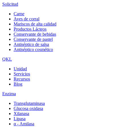
Solicitud
Carne
Aves de corral
Mariscos de alta calidad
Productos Lácteos
Conservante de bebidas
Conservante de pastel
Antiséptico de salsa
Antiséptico cosmético
QKL
Unidad
Servicios
Recursos
Blog
Enzima
Transglutaminasa
Glucosa oxidasa
Xilanasa
Lipasa
α - Amilasa