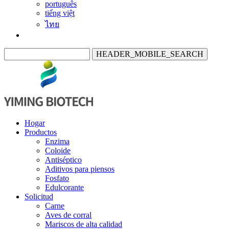
português
tiếng việt
ไทย
HEADER_MOBILE_SEARCH
Hogar
Productos
Enzima
Coloide
Antiséptico
Aditivos para piensos
Fosfato
Edulcorante
Solicitud
Carne
Aves de corral
Mariscos de alta calidad