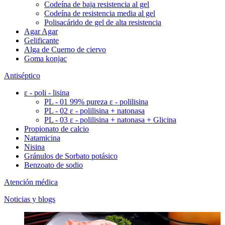
Codeína de baja resistencia al gel
Codeína de resistencia media al gel
Polisacárido de gel de alta resistencia
Agar Agar
Gelificante
Alga de Cuerno de ciervo
Goma konjac
Antiséptico
ε - poli - lisina
PL - 01 99% pureza ε - polilisina
PL - 02 ε - polilisina + natonasa
PL - 03 ε - polilisina + natonasa + Glicina
Propionato de calcio
Natamicina
Nisina
Gránulos de Sorbato potásico
Benzoato de sodio
Atención médica
Noticias y blogs