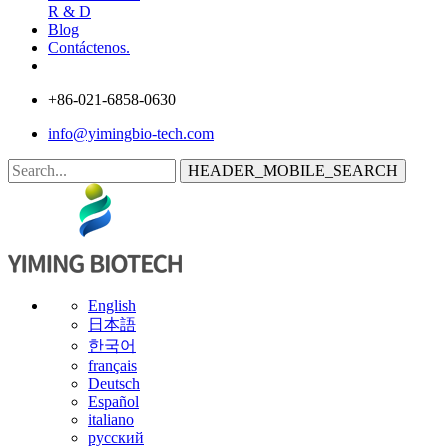
R & D
Blog
Contáctenos.
+86-021-6858-0630
info@yimingbio-tech.com
HEADER_MOBILE_SEARCH
English
日本語
한국어
français
Deutsch
Español
italiano
русский