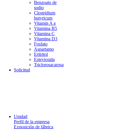
Benzoato de
sodio
Clostridium
butyricum
Vitamin A a
Vitamina B5
Vitamina C
Vitamina D3
Fosfato
Aspartamo
Eritritol
Esteviosida
Triclorosacarosa
Solicitud
Unidad
Perfil de la empresa
Exposición de fábrica