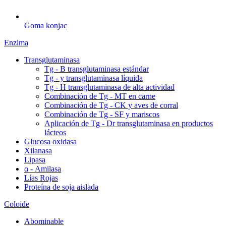
Goma konjac
Enzima
Transglutaminasa
Tg - B transglutaminasa estándar
Tg - y transglutaminasa líquida
Tg - H transglutaminasa de alta actividad
Combinación de Tg - MT en carne
Combinación de Tg - CK y aves de corral
Combinación de Tg - SF y mariscos
Aplicación de Tg - Dr transglutaminasa en productos
lácteos
Glucosa oxidasa
Xilanasa
Lipasa
α - Amilasa
Lías Rojas
Proteína de soja aislada
Coloide
Abominable