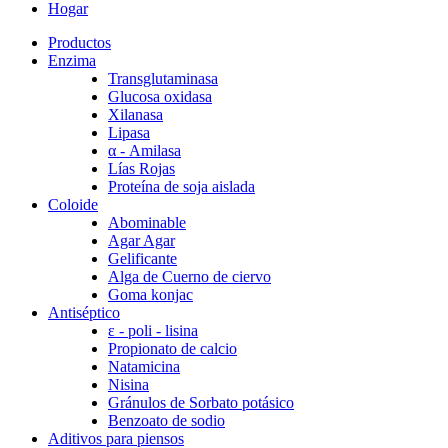
Hogar
Productos
Enzima
Transglutaminasa
Glucosa oxidasa
Xilanasa
Lipasa
α - Amilasa
Lías Rojas
Proteína de soja aislada
Coloide
Abominable
Agar Agar
Gelificante
Alga de Cuerno de ciervo
Goma konjac
Antiséptico
ε - poli - lisina
Propionato de calcio
Natamicina
Nisina
Gránulos de Sorbato potásico
Benzoato de sodio
Aditivos para piensos