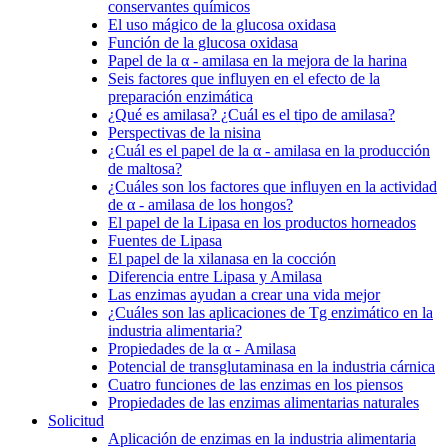
conservantes químicos
El uso mágico de la glucosa oxidasa
Función de la glucosa oxidasa
Papel de la α - amilasa en la mejora de la harina
Seis factores que influyen en el efecto de la
preparación enzimática
¿Qué es amilasa? ¿Cuál es el tipo de amilasa?
Perspectivas de la nisina
¿Cuál es el papel de la α - amilasa en la producción
de maltosa?
¿Cuáles son los factores que influyen en la actividad
de α - amilasa de los hongos?
El papel de la Lipasa en los productos horneados
Fuentes de Lipasa
El papel de la xilanasa en la cocción
Diferencia entre Lipasa y Amilasa
Las enzimas ayudan a crear una vida mejor
¿Cuáles son las aplicaciones de Tg enzimático en la
industria alimentaria?
Propiedades de la α - Amilasa
Potencial de transglutaminasa en la industria cárnica
Cuatro funciones de las enzimas en los piensos
Propiedades de las enzimas alimentarias naturales
Solicitud
Aplicación de enzimas en la industria alimentaria