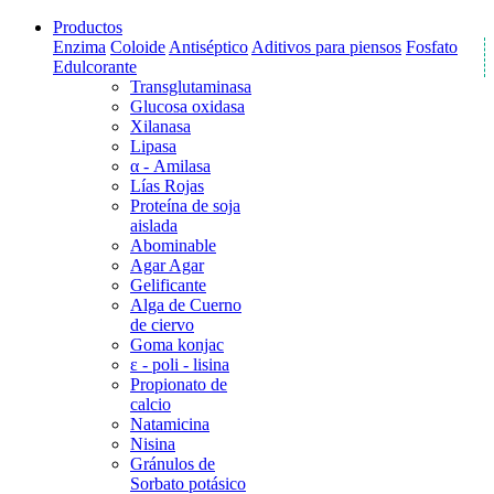
Productos
Enzima
Coloide
Antiséptico
Aditivos para piensos
Fosfato
Edulcorante
Transglutaminasa
Glucosa oxidasa
Xilanasa
Lipasa
α - Amilasa
Lías Rojas
Proteína de soja
aislada
Abominable
Agar Agar
Gelificante
Alga de Cuerno
de ciervo
Goma konjac
ε - poli - lisina
Propionato de
calcio
Natamicina
Nisina
Gránulos de
Sorbato potásico