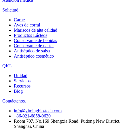
Atención médica
Solicitud
Carne
Aves de corral
Mariscos de alta calidad
Productos Lácteos
Conservante de bebidas
Conservante de pastel
Antiséptico de salsa
Antiséptico cosmético
QKL
Unidad
Servicios
Recursos
Blog
Contáctenos.
info@yimingbio-tech.com
+86-021-6858-0630
Room 707, No.169 Shengxia Road, Pudong New District,
Shanghai, China