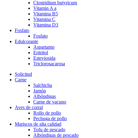
Clostridium butyricum
Vitamin A a
Vitamina B5
Vitamina C
Vitamina D3
Fosfato
Fosfato
Edulcorante
Aspartamo
Eritritol
Esteviosida
Triclorosacarosa
Solicitud
Carne
Salchicha
Jamón
Albóndigas
Carne de vacuno
Aves de corral
Rollo de pollo
Pechuga de pollo
Mariscos de alta calidad
Tofu de pescado
Albóndigas de pescado