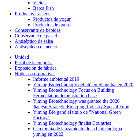
Vieiras
Barca Fish
Productos Lácteos
Productos de yogur
Productos de queso
Conservante de bebidas
Conservante de pastel
Antiséptico de salsa
Antiséptico cosmético
Unidad
Perfil de la empresa
Exposición de fábrica
Noticias corporativas
Informe ambiental 2019
Yiming Biotechnology debutó en Shanghai en 2020
Yiming Biotechnology Focus on Building
Fermentation demonstration base
Yiming Biotechnology was granted the 2020
Jiangsu Strategic Emerging Industry Special Fund
Yiming Bio ganó el título de "National Green
Factory"
Yiming Biotechnology finalist Countries
Ceremonia de lanzamiento de la biotecnología
yiming en 2022