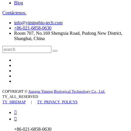
Blog
Contáctenos.
info@yimingbio-tech.com
+86-021-6858-0630
Room 707, No.169 Shengxia Road, Pudong New District,
Shanghai, China
COPYRIGHT ©
Jiangsu Yiming Biological Technology Co., Ltd.
TY_ALL_RESERVED
TY_SIREMAP
|
TY_PRIVACY_POLICYS


+86-021-6858-0630