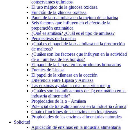
conservantes químicos
El uso mágico de la glucosa oxidasa
Función de la glucosa oxidasa
Papel de la α - amilasa en la mejora de la harina
Seis factores que influyen en el efecto de la
preparación enzimática
¿Qué es amilasa? ¿Cuál es el tipo de amilasa?
Perspectivas de la nisina
¿Cuál es el papel de la α - amilasa en la producción
de maltosa?
¿Cuáles son los factores que influyen en la actividad
de α - amilasa de los hongos?
El papel de la Lipasa en los productos horneados
Fuentes de Lipasa
El papel de la xilanasa en la cocción
Diferencia entre Lipasa y Amilasa
Las enzimas ayudan a crear una vida mejor
¿Cuáles son las aplicaciones de Tg enzimático en la
industria alimentaria?
Propiedades de la α - Amilasa
Potencial de transglutaminasa en la industria cárnica
Cuatro funciones de las enzimas en los piensos
Propiedades de las enzimas alimentarias naturales
Solicitud
Aplicación de enzimas en la industria alimentaria