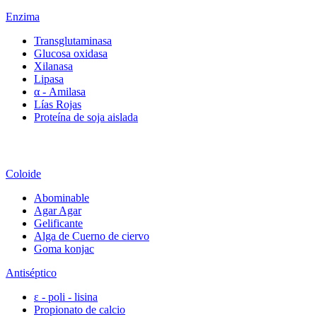
Enzima
Transglutaminasa
Glucosa oxidasa
Xilanasa
Lipasa
α - Amilasa
Lías Rojas
Proteína de soja aislada
Coloide
Abominable
Agar Agar
Gelificante
Alga de Cuerno de ciervo
Goma konjac
Antiséptico
ε - poli - lisina
Propionato de calcio