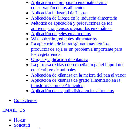
Aplicación del preparado enzimático en la
conservación de los alimentos
Aplicación industrial de Lipasa
Aplicación de Lipasa en la industria alimentaria
Métodos de aplicación y precauciones de los
aditivos para piensos preparados enzimáticos
Aplicación de geles en alimentos
Wiki sobre ingredientes alimentarios
La aplicación de la transglutaminasa en los
productos de soja es un problem a importante para
los vegetarianos
Origen y aplicación de xilanasa
La glucosa oxidasa desempeña un papel importante
en el cultivo de animales
Aplicación de xilanasa en la mejora del pan al vapor
Aplicación de xilanasa de grado alimentario en la
transformación de Alimentos
Aplicación de ε - poli - lisina en los alimentos
Contáctenos.
EMAIL_US
Hogar
Solicitud