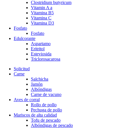
Clostridium butyricum
Vitamin A a
Vitamina B5
Vitamina C
Vitamina D3
Fosfato
Fosfato
Edulcorante
Aspartamo
Eritritol
Esteviosida
Triclorosacarosa
Solicitud
Carne
Salchicha
Jamón
Albóndigas
Carne de vacuno
Aves de corral
Rollo de pollo
Pechuga de pollo
Mariscos de alta calidad
Tofu de pescado
Albóndigas de pescado