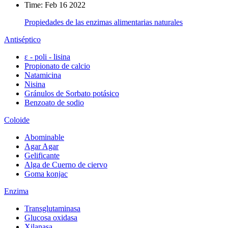
Time: Feb 16 2022
Propiedades de las enzimas alimentarias naturales
Antiséptico
ε - poli - lisina
Propionato de calcio
Natamicina
Nisina
Gránulos de Sorbato potásico
Benzoato de sodio
Coloide
Abominable
Agar Agar
Gelificante
Alga de Cuerno de ciervo
Goma konjac
Enzima
Transglutaminasa
Glucosa oxidasa
Xilanasa