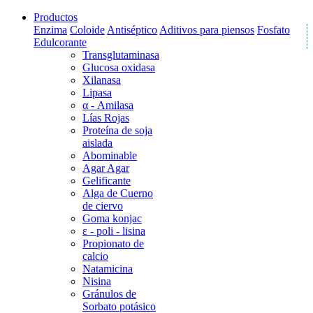
Productos
Enzima
Coloide
Antiséptico
Aditivos para piensos
Fosfato
Edulcorante
Transglutaminasa
Glucosa oxidasa
Xilanasa
Lipasa
α - Amilasa
Lías Rojas
Proteína de soja
aislada
Abominable
Agar Agar
Gelificante
Alga de Cuerno
de ciervo
Goma konjac
ε - poli - lisina
Propionato de
calcio
Natamicina
Nisina
Gránulos de
Sorbato potásico