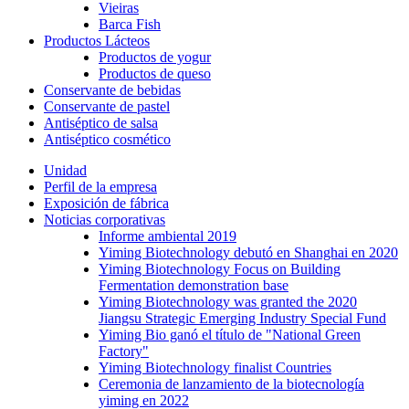
Vieiras
Barca Fish
Productos Lácteos
Productos de yogur
Productos de queso
Conservante de bebidas
Conservante de pastel
Antiséptico de salsa
Antiséptico cosmético
Unidad
Perfil de la empresa
Exposición de fábrica
Noticias corporativas
Informe ambiental 2019
Yiming Biotechnology debutó en Shanghai en 2020
Yiming Biotechnology Focus on Building
Fermentation demonstration base
Yiming Biotechnology was granted the 2020
Jiangsu Strategic Emerging Industry Special Fund
Yiming Bio ganó el título de "National Green
Factory"
Yiming Biotechnology finalist Countries
Ceremonia de lanzamiento de la biotecnología
yiming en 2022