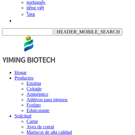
português
tiếng việt
ไทย
HEADER_MOBILE_SEARCH
Hogar
Productos
Enzima
Coloide
Antiséptico
Aditivos para piensos
Fosfato
Edulcorante
Solicitud
Carne
Aves de corral
Mariscos de alta calidad