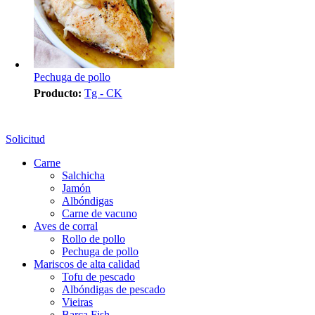
Pechuga de pollo
Producto:
Tg - CK
Solicitud
Carne
Salchicha
Jamón
Albóndigas
Carne de vacuno
Aves de corral
Rollo de pollo
Pechuga de pollo
Mariscos de alta calidad
Tofu de pescado
Albóndigas de pescado
Vieiras
Barca Fish