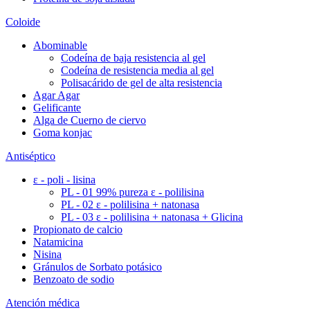
Coloide
Abominable
Codeína de baja resistencia al gel
Codeína de resistencia media al gel
Polisacárido de gel de alta resistencia
Agar Agar
Gelificante
Alga de Cuerno de ciervo
Goma konjac
Antiséptico
ε - poli - lisina
PL - 01 99% pureza ε - polilisina
PL - 02 ε - polilisina + natonasa
PL - 03 ε - polilisina + natonasa + Glicina
Propionato de calcio
Natamicina
Nisina
Gránulos de Sorbato potásico
Benzoato de sodio
Atención médica