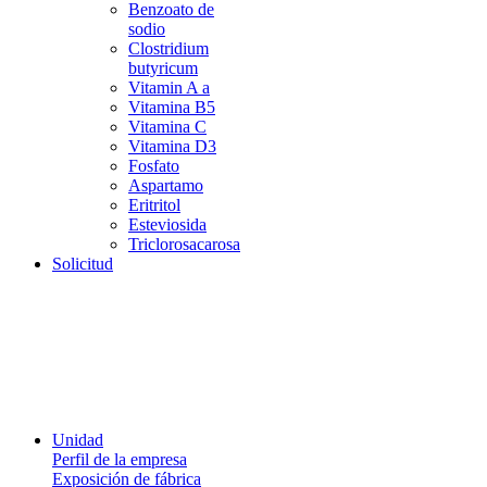
Benzoato de
sodio
Clostridium
butyricum
Vitamin A a
Vitamina B5
Vitamina C
Vitamina D3
Fosfato
Aspartamo
Eritritol
Esteviosida
Triclorosacarosa
Solicitud
Unidad
Perfil de la empresa
Exposición de fábrica