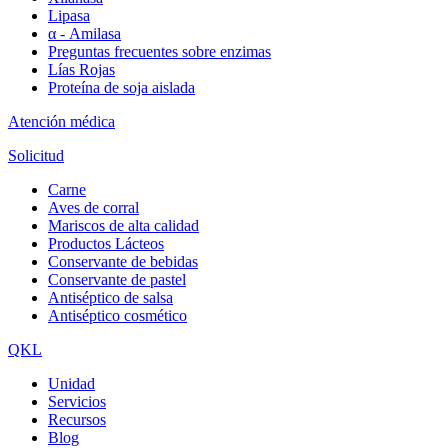
Lipasa
α - Amilasa
Preguntas frecuentes sobre enzimas
Lías Rojas
Proteína de soja aislada
Atención médica
Solicitud
Carne
Aves de corral
Mariscos de alta calidad
Productos Lácteos
Conservante de bebidas
Conservante de pastel
Antiséptico de salsa
Antiséptico cosmético
QKL
Unidad
Servicios
Recursos
Blog