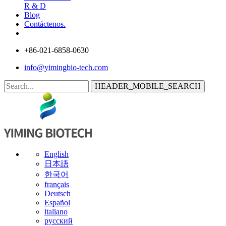
R & D
Blog
Contáctenos.
+86-021-6858-0630
info@yimingbio-tech.com
HEADER_MOBILE_SEARCH
English
日本語
한국어
français
Deutsch
Español
italiano
русский