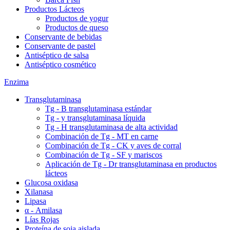
Productos Lácteos
Productos de yogur
Productos de queso
Conservante de bebidas
Conservante de pastel
Antiséptico de salsa
Antiséptico cosmético
Enzima
Transglutaminasa
Tg - B transglutaminasa estándar
Tg - y transglutaminasa líquida
Tg - H transglutaminasa de alta actividad
Combinación de Tg - MT en carne
Combinación de Tg - CK y aves de corral
Combinación de Tg - SF y mariscos
Aplicación de Tg - Dr transglutaminasa en productos
lácteos
Glucosa oxidasa
Xilanasa
Lipasa
α - Amilasa
Lías Rojas
Proteína de soja aislada