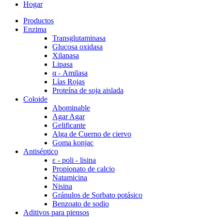
Hogar
Productos
Enzima
Transglutaminasa
Glucosa oxidasa
Xilanasa
Lipasa
α - Amilasa
Lías Rojas
Proteína de soja aislada
Coloide
Abominable
Agar Agar
Gelificante
Alga de Cuerno de ciervo
Goma konjac
Antiséptico
ε - poli - lisina
Propionato de calcio
Natamicina
Nisina
Gránulos de Sorbato potásico
Benzoato de sodio
Aditivos para piensos