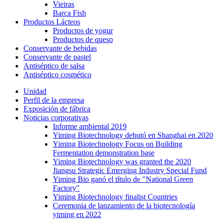
Vieiras
Barca Fish
Productos Lácteos
Productos de yogur
Productos de queso
Conservante de bebidas
Conservante de pastel
Antiséptico de salsa
Antiséptico cosmético
Unidad
Perfil de la empresa
Exposición de fábrica
Noticias corporativas
Informe ambiental 2019
Yiming Biotechnology debutó en Shanghai en 2020
Yiming Biotechnology Focus on Building
Fermentation demonstration base
Yiming Biotechnology was granted the 2020
Jiangsu Strategic Emerging Industry Special Fund
Yiming Bio ganó el título de "National Green
Factory"
Yiming Biotechnology finalist Countries
Ceremonia de lanzamiento de la biotecnología
yiming en 2022