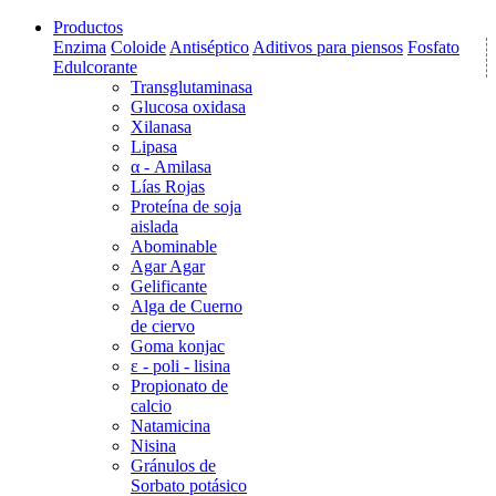
Productos
Enzima
Coloide
Antiséptico
Aditivos para piensos
Fosfato
Edulcorante
Transglutaminasa
Glucosa oxidasa
Xilanasa
Lipasa
α - Amilasa
Lías Rojas
Proteína de soja
aislada
Abominable
Agar Agar
Gelificante
Alga de Cuerno
de ciervo
Goma konjac
ε - poli - lisina
Propionato de
calcio
Natamicina
Nisina
Gránulos de
Sorbato potásico