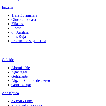
Enzima
Transglutaminasa
Glucosa oxidasa
Xilanasa
Lipasa
α - Amilasa
Lías Rojas
Proteína de soja aislada
Coloide
Abominable
Agar Agar
Gelificante
Alga de Cuerno de ciervo
Goma konjac
Antiséptico
ε - poli - lisina
Propionato de calcio