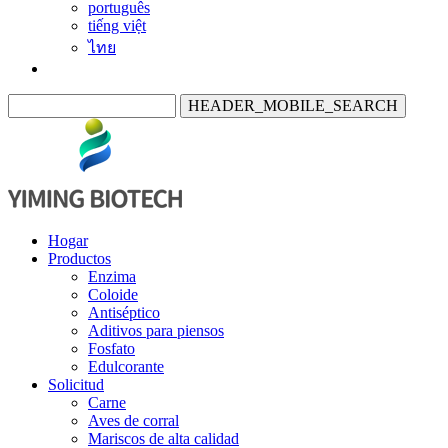
português
tiếng việt
ไทย
HEADER_MOBILE_SEARCH
Hogar
Productos
Enzima
Coloide
Antiséptico
Aditivos para piensos
Fosfato
Edulcorante
Solicitud
Carne
Aves de corral
Mariscos de alta calidad