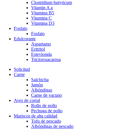
Clostridium butyricum
Vitamin A a
Vitamina B5
Vitamina C
Vitamina D3
Fosfato
Fosfato
Edulcorante
Aspartamo
Eritritol
Esteviosida
Triclorosacarosa
Solicitud
Carne
Salchicha
Jamón
Albóndigas
Carne de vacuno
Aves de corral
Rollo de pollo
Pechuga de pollo
Mariscos de alta calidad
Tofu de pescado
Albóndigas de pescado