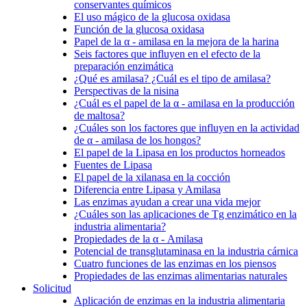
conservantes químicos
El uso mágico de la glucosa oxidasa
Función de la glucosa oxidasa
Papel de la α - amilasa en la mejora de la harina
Seis factores que influyen en el efecto de la
preparación enzimática
¿Qué es amilasa? ¿Cuál es el tipo de amilasa?
Perspectivas de la nisina
¿Cuál es el papel de la α - amilasa en la producción
de maltosa?
¿Cuáles son los factores que influyen en la actividad
de α - amilasa de los hongos?
El papel de la Lipasa en los productos horneados
Fuentes de Lipasa
El papel de la xilanasa en la cocción
Diferencia entre Lipasa y Amilasa
Las enzimas ayudan a crear una vida mejor
¿Cuáles son las aplicaciones de Tg enzimático en la
industria alimentaria?
Propiedades de la α - Amilasa
Potencial de transglutaminasa en la industria cárnica
Cuatro funciones de las enzimas en los piensos
Propiedades de las enzimas alimentarias naturales
Solicitud
Aplicación de enzimas en la industria alimentaria