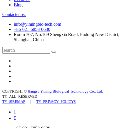
Blog
Contáctenos.
info@yimingbio-tech.com
+86-021-6858-0630
Room 707, No.169 Shengxia Road, Pudong New District,
Shanghai, China
COPYRIGHT ©
Jiangsu Yiming Biological Technology Co., Ltd.
TY_ALL_RESERVED
TY_SIREMAP
|
TY_PRIVACY_POLICYS

