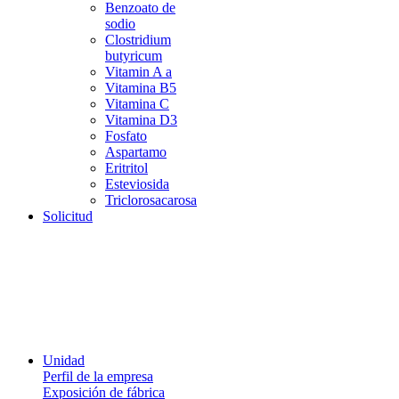
Benzoato de
sodio
Clostridium
butyricum
Vitamin A a
Vitamina B5
Vitamina C
Vitamina D3
Fosfato
Aspartamo
Eritritol
Esteviosida
Triclorosacarosa
Solicitud
Unidad
Perfil de la empresa
Exposición de fábrica