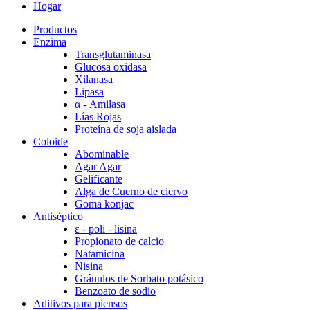
Hogar
Productos
Enzima
Transglutaminasa
Glucosa oxidasa
Xilanasa
Lipasa
α - Amilasa
Lías Rojas
Proteína de soja aislada
Coloide
Abominable
Agar Agar
Gelificante
Alga de Cuerno de ciervo
Goma konjac
Antiséptico
ε - poli - lisina
Propionato de calcio
Natamicina
Nisina
Gránulos de Sorbato potásico
Benzoato de sodio
Aditivos para piensos