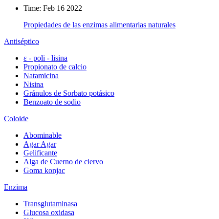
Time: Feb 16 2022
Propiedades de las enzimas alimentarias naturales
Antiséptico
ε - poli - lisina
Propionato de calcio
Natamicina
Nisina
Gránulos de Sorbato potásico
Benzoato de sodio
Coloide
Abominable
Agar Agar
Gelificante
Alga de Cuerno de ciervo
Goma konjac
Enzima
Transglutaminasa
Glucosa oxidasa