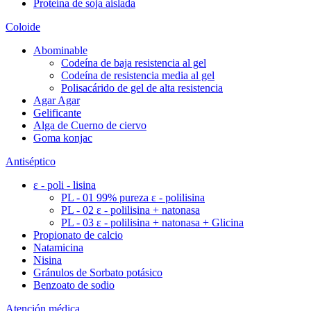
Proteína de soja aislada
Coloide
Abominable
Codeína de baja resistencia al gel
Codeína de resistencia media al gel
Polisacárido de gel de alta resistencia
Agar Agar
Gelificante
Alga de Cuerno de ciervo
Goma konjac
Antiséptico
ε - poli - lisina
PL - 01 99% pureza ε - polilisina
PL - 02 ε - polilisina + natonasa
PL - 03 ε - polilisina + natonasa + Glicina
Propionato de calcio
Natamicina
Nisina
Gránulos de Sorbato potásico
Benzoato de sodio
Atención médica