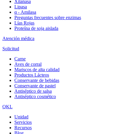
Xilanasa
Lipasa
α - Amilasa
Preguntas frecuentes sobre enzimas
Lías Rojas
Proteína de soja aislada
Atención médica
Solicitud
Carne
Aves de corral
Mariscos de alta calidad
Productos Lácteos
Conservante de bebidas
Conservante de pastel
Antiséptico de salsa
Antiséptico cosmético
QKL
Unidad
Servicios
Recursos
Blog