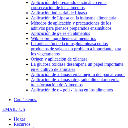
Aplicación del preparado enzimático en la
conservación de los alimentos
Aplicación industrial de Lipasa
Aplicación de Lipasa en la industria alimentaria
Métodos de aplicación y precauciones de los
aditivos para piensos preparados enzimáticos
Aplicación de geles en alimentos
Wiki sobre ingredientes alimentarios
La aplicación de la transglutaminasa en los
productos de soja es un problem a importante para
los vegetarianos
Origen y aplicación de xilanasa
La glucosa oxidasa desempeña un papel importante
en el cultivo de animales
Aplicación de xilanasa en la mejora del pan al vapor
Aplicación de xilanasa de grado alimentario en la
transformación de Alimentos
Aplicación de ε - poli - lisina en los alimentos
Contáctenos.
EMAIL_US
Hogar
Recursos