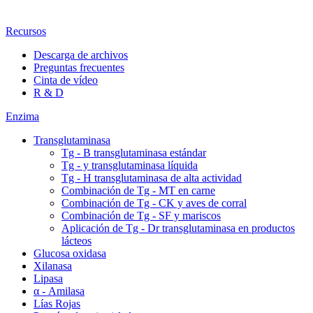
Recursos
Descarga de archivos
Preguntas frecuentes
Cinta de vídeo
R & D
Enzima
Transglutaminasa
Tg - B transglutaminasa estándar
Tg - y transglutaminasa líquida
Tg - H transglutaminasa de alta actividad
Combinación de Tg - MT en carne
Combinación de Tg - CK y aves de corral
Combinación de Tg - SF y mariscos
Aplicación de Tg - Dr transglutaminasa en productos
lácteos
Glucosa oxidasa
Xilanasa
Lipasa
α - Amilasa
Lías Rojas