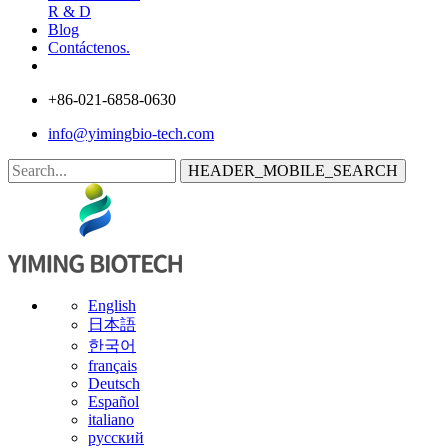
R & D
Blog
Contáctenos.
+86-021-6858-0630
info@yimingbio-tech.com
HEADER_MOBILE_SEARCH
English
日本語
한국어
français
Deutsch
Español
italiano
русский