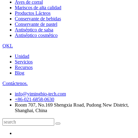
Aves de corral
Mariscos de alta calidad
Productos Lácteos
Conservante de bebidas
Conservante de pastel
Antiséptico de salsa
Antiséptico cosmético
QKL
Unidad
Servicios
Recursos
Blog
Contáctenos.
info@yimingbio-tech.com
+86-021-6858-0630
Room 707, No.169 Shengxia Road, Pudong New District,
Shanghai, China