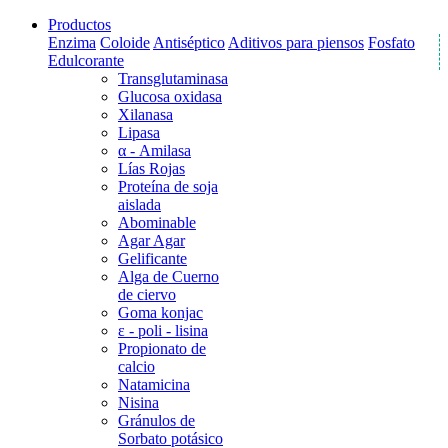
Productos
Enzima
Coloide
Antiséptico
Aditivos para piensos
Fosfato
Edulcorante
Transglutaminasa
Glucosa oxidasa
Xilanasa
Lipasa
α - Amilasa
Lías Rojas
Proteína de soja
aislada
Abominable
Agar Agar
Gelificante
Alga de Cuerno
de ciervo
Goma konjac
ε - poli - lisina
Propionato de
calcio
Natamicina
Nisina
Gránulos de
Sorbato potásico