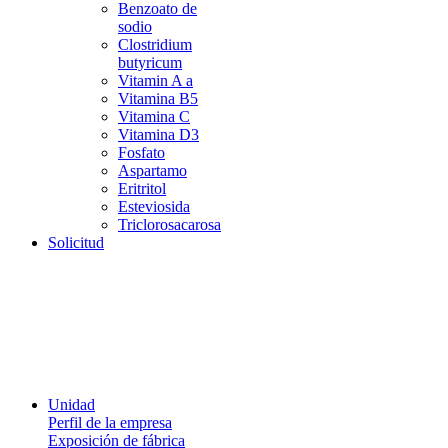
Benzoato de
sodio
Clostridium
butyricum
Vitamin A a
Vitamina B5
Vitamina C
Vitamina D3
Fosfato
Aspartamo
Eritritol
Esteviosida
Triclorosacarosa
Solicitud
Unidad
Perfil de la empresa
Exposición de fábrica