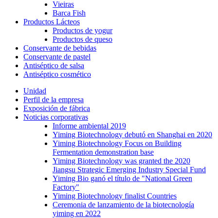
Vieiras
Barca Fish
Productos Lácteos
Productos de yogur
Productos de queso
Conservante de bebidas
Conservante de pastel
Antiséptico de salsa
Antiséptico cosmético
Unidad
Perfil de la empresa
Exposición de fábrica
Noticias corporativas
Informe ambiental 2019
Yiming Biotechnology debutó en Shanghai en 2020
Yiming Biotechnology Focus on Building
Fermentation demonstration base
Yiming Biotechnology was granted the 2020
Jiangsu Strategic Emerging Industry Special Fund
Yiming Bio ganó el título de "National Green
Factory"
Yiming Biotechnology finalist Countries
Ceremonia de lanzamiento de la biotecnología
yiming en 2022