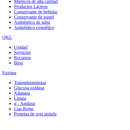
Mariscos de alta calidad
Productos Lácteos
Conservante de bebidas
Conservante de pastel
Antiséptico de salsa
Antiséptico cosmético
QKL
Unidad
Servicios
Recursos
Blog
Enzima
Transglutaminasa
Glucosa oxidasa
Xilanasa
Lipasa
α - Amilasa
Lías Rojas
Proteína de soja aislada