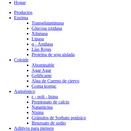
Hogar
Productos
Enzima
Transglutaminasa
Glucosa oxidasa
Xilanasa
Lipasa
α - Amilasa
Lías Rojas
Proteína de soja aislada
Coloide
Abominable
Agar Agar
Gelificante
Alga de Cuerno de ciervo
Goma konjac
Antiséptico
ε - poli - lisina
Propionato de calcio
Natamicina
Nisina
Gránulos de Sorbato potásico
Benzoato de sodio
Aditivos para piensos