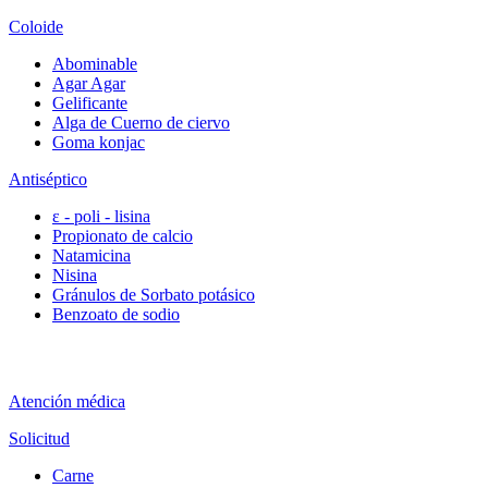
Coloide
Abominable
Agar Agar
Gelificante
Alga de Cuerno de ciervo
Goma konjac
Antiséptico
ε - poli - lisina
Propionato de calcio
Natamicina
Nisina
Gránulos de Sorbato potásico
Benzoato de sodio
Atención médica
Solicitud
Carne