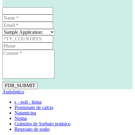
FDB_SUBMIT
Antiséptico
ε - poli - lisina
Propionato de calcio
Natamicina
Nisina
Gránulos de Sorbato potásico
Benzoato de sodio