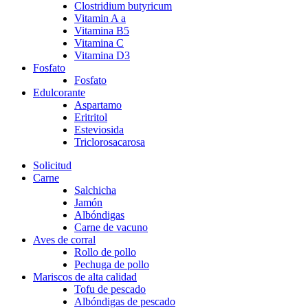
Clostridium butyricum
Vitamin A a
Vitamina B5
Vitamina C
Vitamina D3
Fosfato
Fosfato
Edulcorante
Aspartamo
Eritritol
Esteviosida
Triclorosacarosa
Solicitud
Carne
Salchicha
Jamón
Albóndigas
Carne de vacuno
Aves de corral
Rollo de pollo
Pechuga de pollo
Mariscos de alta calidad
Tofu de pescado
Albóndigas de pescado