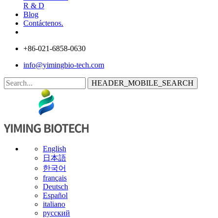
R & D
Blog
Contáctenos.
+86-021-6858-0630
info@yimingbio-tech.com
HEADER_MOBILE_SEARCH
English
日本語
한국어
français
Deutsch
Español
italiano
русский