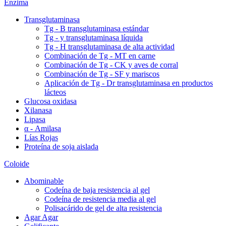
Enzima
Transglutaminasa
Tg - B transglutaminasa estándar
Tg - y transglutaminasa líquida
Tg - H transglutaminasa de alta actividad
Combinación de Tg - MT en carne
Combinación de Tg - CK y aves de corral
Combinación de Tg - SF y mariscos
Aplicación de Tg - Dr transglutaminasa en productos
lácteos
Glucosa oxidasa
Xilanasa
Lipasa
α - Amilasa
Lías Rojas
Proteína de soja aislada
Coloide
Abominable
Codeína de baja resistencia al gel
Codeína de resistencia media al gel
Polisacárido de gel de alta resistencia
Agar Agar