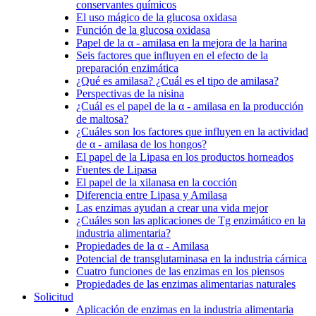
conservantes químicos
El uso mágico de la glucosa oxidasa
Función de la glucosa oxidasa
Papel de la α - amilasa en la mejora de la harina
Seis factores que influyen en el efecto de la
preparación enzimática
¿Qué es amilasa? ¿Cuál es el tipo de amilasa?
Perspectivas de la nisina
¿Cuál es el papel de la α - amilasa en la producción
de maltosa?
¿Cuáles son los factores que influyen en la actividad
de α - amilasa de los hongos?
El papel de la Lipasa en los productos horneados
Fuentes de Lipasa
El papel de la xilanasa en la cocción
Diferencia entre Lipasa y Amilasa
Las enzimas ayudan a crear una vida mejor
¿Cuáles son las aplicaciones de Tg enzimático en la
industria alimentaria?
Propiedades de la α - Amilasa
Potencial de transglutaminasa en la industria cárnica
Cuatro funciones de las enzimas en los piensos
Propiedades de las enzimas alimentarias naturales
Solicitud
Aplicación de enzimas en la industria alimentaria