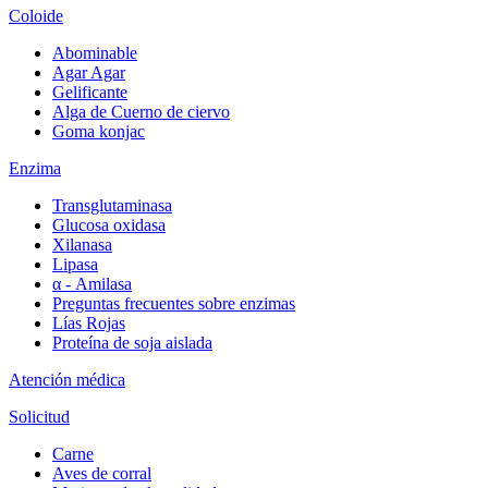
Coloide
Abominable
Agar Agar
Gelificante
Alga de Cuerno de ciervo
Goma konjac
Enzima
Transglutaminasa
Glucosa oxidasa
Xilanasa
Lipasa
α - Amilasa
Preguntas frecuentes sobre enzimas
Lías Rojas
Proteína de soja aislada
Atención médica
Solicitud
Carne
Aves de corral