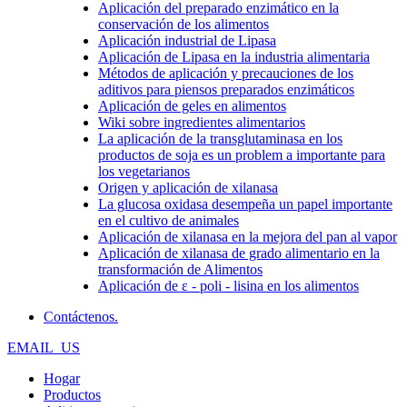
Aplicación del preparado enzimático en la
conservación de los alimentos
Aplicación industrial de Lipasa
Aplicación de Lipasa en la industria alimentaria
Métodos de aplicación y precauciones de los
aditivos para piensos preparados enzimáticos
Aplicación de geles en alimentos
Wiki sobre ingredientes alimentarios
La aplicación de la transglutaminasa en los
productos de soja es un problem a importante para
los vegetarianos
Origen y aplicación de xilanasa
La glucosa oxidasa desempeña un papel importante
en el cultivo de animales
Aplicación de xilanasa en la mejora del pan al vapor
Aplicación de xilanasa de grado alimentario en la
transformación de Alimentos
Aplicación de ε - poli - lisina en los alimentos
Contáctenos.
EMAIL_US
Hogar
Productos