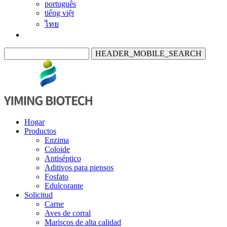
português
tiếng việt
ไทย
HEADER_MOBILE_SEARCH
Hogar
Productos
Enzima
Coloide
Antiséptico
Aditivos para piensos
Fosfato
Edulcorante
Solicitud
Carne
Aves de corral
Mariscos de alta calidad