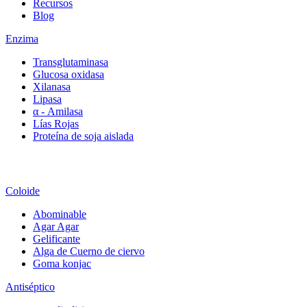
Recursos
Blog
Enzima
Transglutaminasa
Glucosa oxidasa
Xilanasa
Lipasa
α - Amilasa
Lías Rojas
Proteína de soja aislada
Coloide
Abominable
Agar Agar
Gelificante
Alga de Cuerno de ciervo
Goma konjac
Antiséptico