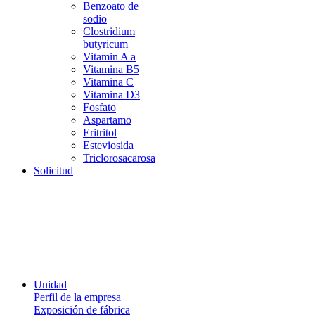
Benzoato de
sodio
Clostridium
butyricum
Vitamin A a
Vitamina B5
Vitamina C
Vitamina D3
Fosfato
Aspartamo
Eritritol
Esteviosida
Triclorosacarosa
Solicitud
Unidad
Perfil de la empresa
Exposición de fábrica