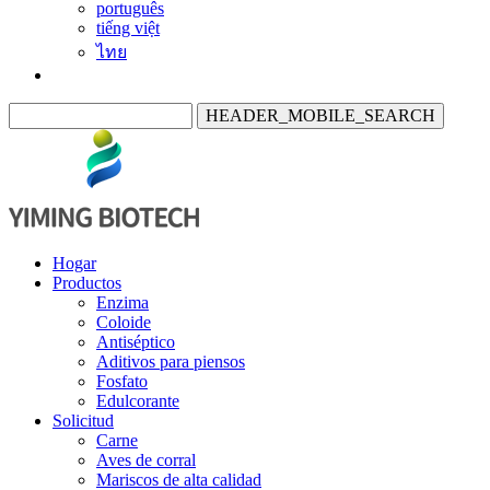
português
tiếng việt
ไทย
HEADER_MOBILE_SEARCH
Hogar
Productos
Enzima
Coloide
Antiséptico
Aditivos para piensos
Fosfato
Edulcorante
Solicitud
Carne
Aves de corral
Mariscos de alta calidad