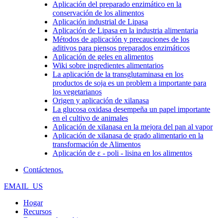
Aplicación del preparado enzimático en la
conservación de los alimentos
Aplicación industrial de Lipasa
Aplicación de Lipasa en la industria alimentaria
Métodos de aplicación y precauciones de los
aditivos para piensos preparados enzimáticos
Aplicación de geles en alimentos
Wiki sobre ingredientes alimentarios
La aplicación de la transglutaminasa en los
productos de soja es un problem a importante para
los vegetarianos
Origen y aplicación de xilanasa
La glucosa oxidasa desempeña un papel importante
en el cultivo de animales
Aplicación de xilanasa en la mejora del pan al vapor
Aplicación de xilanasa de grado alimentario en la
transformación de Alimentos
Aplicación de ε - poli - lisina en los alimentos
Contáctenos.
EMAIL_US
Hogar
Recursos