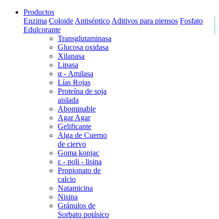
Productos
Enzima
Coloide
Antiséptico
Aditivos para piensos
Fosfato
Edulcorante
Transglutaminasa
Glucosa oxidasa
Xilanasa
Lipasa
α - Amilasa
Lías Rojas
Proteína de soja
aislada
Abominable
Agar Agar
Gelificante
Alga de Cuerno
de ciervo
Goma konjac
ε - poli - lisina
Propionato de
calcio
Natamicina
Nisina
Gránulos de
Sorbato potásico