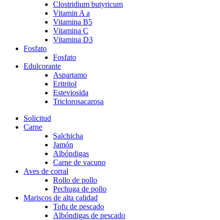
Clostridium butyricum
Vitamin A a
Vitamina B5
Vitamina C
Vitamina D3
Fosfato
Fosfato
Edulcorante
Aspartamo
Eritritol
Esteviosida
Triclorosacarosa
Solicitud
Carne
Salchicha
Jamón
Albóndigas
Carne de vacuno
Aves de corral
Rollo de pollo
Pechuga de pollo
Mariscos de alta calidad
Tofu de pescado
Albóndigas de pescado