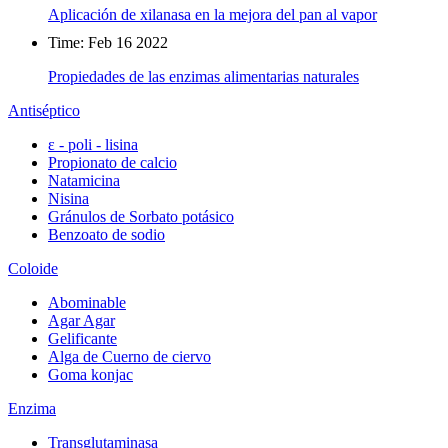
Aplicación de xilanasa en la mejora del pan al vapor
Time: Feb 16 2022
Propiedades de las enzimas alimentarias naturales
Antiséptico
ε - poli - lisina
Propionato de calcio
Natamicina
Nisina
Gránulos de Sorbato potásico
Benzoato de sodio
Coloide
Abominable
Agar Agar
Gelificante
Alga de Cuerno de ciervo
Goma konjac
Enzima
Transglutaminasa