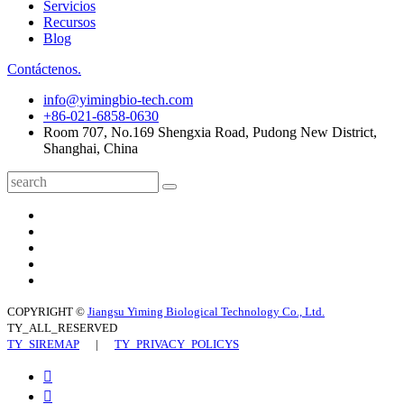
Servicios
Recursos
Blog
Contáctenos.
info@yimingbio-tech.com
+86-021-6858-0630
Room 707, No.169 Shengxia Road, Pudong New District,
Shanghai, China
COPYRIGHT ©
Jiangsu Yiming Biological Technology Co., Ltd.
TY_ALL_RESERVED
TY_SIREMAP
|
TY_PRIVACY_POLICYS

