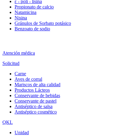
ε - poli - lisina
Propionato de calcio
Natamicina
Nisina
Gránulos de Sorbato potásico
Benzoato de sodio
Atención médica
Solicitud
Carne
Aves de corral
Mariscos de alta calidad
Productos Lácteos
Conservante de bebidas
Conservante de pastel
Antiséptico de salsa
Antiséptico cosmético
QKL
Unidad