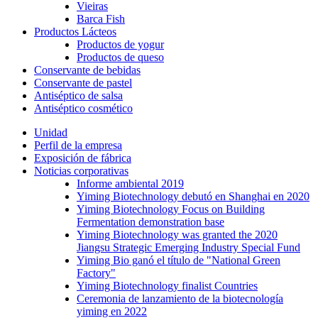
Vieiras
Barca Fish
Productos Lácteos
Productos de yogur
Productos de queso
Conservante de bebidas
Conservante de pastel
Antiséptico de salsa
Antiséptico cosmético
Unidad
Perfil de la empresa
Exposición de fábrica
Noticias corporativas
Informe ambiental 2019
Yiming Biotechnology debutó en Shanghai en 2020
Yiming Biotechnology Focus on Building
Fermentation demonstration base
Yiming Biotechnology was granted the 2020
Jiangsu Strategic Emerging Industry Special Fund
Yiming Bio ganó el título de "National Green
Factory"
Yiming Biotechnology finalist Countries
Ceremonia de lanzamiento de la biotecnología
yiming en 2022