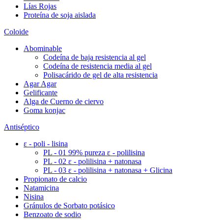
Lías Rojas
Proteína de soja aislada
Coloide
Abominable
Codeína de baja resistencia al gel
Codeína de resistencia media al gel
Polisacárido de gel de alta resistencia
Agar Agar
Gelificante
Alga de Cuerno de ciervo
Goma konjac
Antiséptico
ε - poli - lisina
PL - 01 99% pureza ε - polilisina
PL - 02 ε - polilisina + natonasa
PL - 03 ε - polilisina + natonasa + Glicina
Propionato de calcio
Natamicina
Nisina
Gránulos de Sorbato potásico
Benzoato de sodio