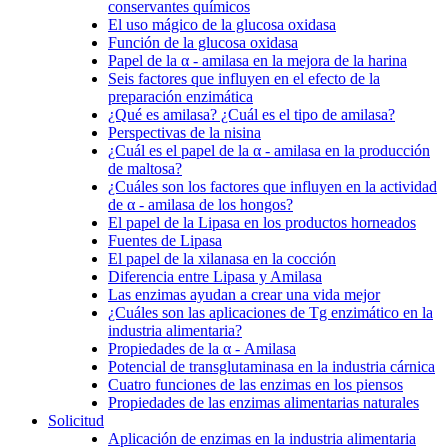
conservantes químicos
El uso mágico de la glucosa oxidasa
Función de la glucosa oxidasa
Papel de la α - amilasa en la mejora de la harina
Seis factores que influyen en el efecto de la
preparación enzimática
¿Qué es amilasa? ¿Cuál es el tipo de amilasa?
Perspectivas de la nisina
¿Cuál es el papel de la α - amilasa en la producción
de maltosa?
¿Cuáles son los factores que influyen en la actividad
de α - amilasa de los hongos?
El papel de la Lipasa en los productos horneados
Fuentes de Lipasa
El papel de la xilanasa en la cocción
Diferencia entre Lipasa y Amilasa
Las enzimas ayudan a crear una vida mejor
¿Cuáles son las aplicaciones de Tg enzimático en la
industria alimentaria?
Propiedades de la α - Amilasa
Potencial de transglutaminasa en la industria cárnica
Cuatro funciones de las enzimas en los piensos
Propiedades de las enzimas alimentarias naturales
Solicitud
Aplicación de enzimas en la industria alimentaria