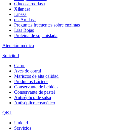
Glucosa oxidasa
Xilanasa
Lipasa
α - Amilasa
Preguntas frecuentes sobre enzimas
Lías Rojas
Proteína de soja aislada
Atención médica
Solicitud
Carne
Aves de corral
Mariscos de alta calidad
Productos Lácteos
Conservante de bebidas
Conservante de pastel
Antiséptico de salsa
Antiséptico cosmético
QKL
Unidad
Servicios