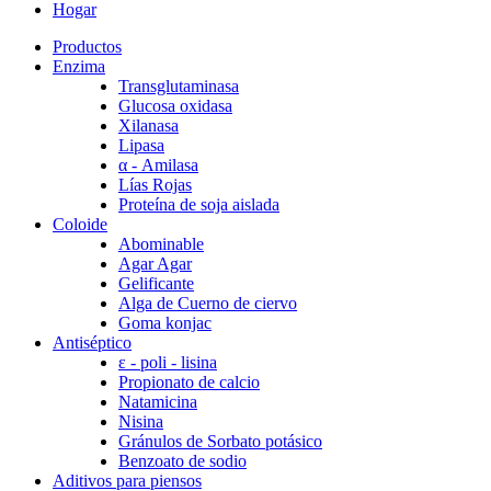
Hogar
Productos
Enzima
Transglutaminasa
Glucosa oxidasa
Xilanasa
Lipasa
α - Amilasa
Lías Rojas
Proteína de soja aislada
Coloide
Abominable
Agar Agar
Gelificante
Alga de Cuerno de ciervo
Goma konjac
Antiséptico
ε - poli - lisina
Propionato de calcio
Natamicina
Nisina
Gránulos de Sorbato potásico
Benzoato de sodio
Aditivos para piensos