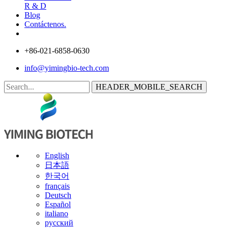
R & D
Blog
Contáctenos.
+86-021-6858-0630
info@yimingbio-tech.com
HEADER_MOBILE_SEARCH
English
日本語
한국어
français
Deutsch
Español
italiano
русский