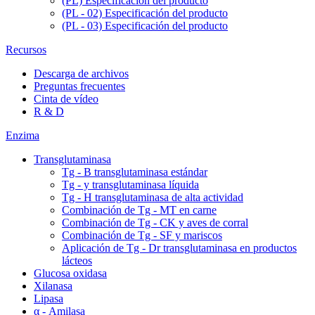
(PL) Especificación del producto
(PL - 02) Especificación del producto
(PL - 03) Especificación del producto
Recursos
Descarga de archivos
Preguntas frecuentes
Cinta de vídeo
R & D
Enzima
Transglutaminasa
Tg - B transglutaminasa estándar
Tg - y transglutaminasa líquida
Tg - H transglutaminasa de alta actividad
Combinación de Tg - MT en carne
Combinación de Tg - CK y aves de corral
Combinación de Tg - SF y mariscos
Aplicación de Tg - Dr transglutaminasa en productos
lácteos
Glucosa oxidasa
Xilanasa
Lipasa
α - Amilasa