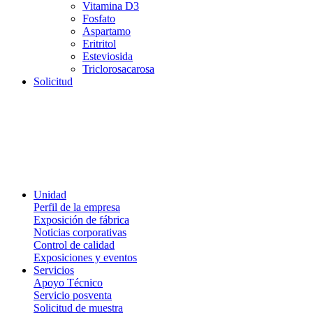
Vitamina D3
Fosfato
Aspartamo
Eritritol
Esteviosida
Triclorosacarosa
Solicitud
Unidad
Perfil de la empresa
Exposición de fábrica
Noticias corporativas
Control de calidad
Exposiciones y eventos
Servicios
Apoyo Técnico
Servicio posventa
Solicitud de muestra