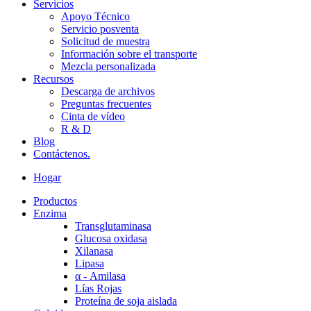
Servicios
Apoyo Técnico
Servicio posventa
Solicitud de muestra
Información sobre el transporte
Mezcla personalizada
Recursos
Descarga de archivos
Preguntas frecuentes
Cinta de vídeo
R & D
Blog
Contáctenos.
Hogar
Productos
Enzima
Transglutaminasa
Glucosa oxidasa
Xilanasa
Lipasa
α - Amilasa
Lías Rojas
Proteína de soja aislada