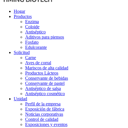
Hogar
Productos
Enzima
Coloide
Antiséptico
Aditivos para piensos
Fosfato
Edulcorante
Solicitud
Carne
Aves de corral
Mariscos de alta calidad
Productos Lácteos
Conservante de bebidas
Conservante de pastel
Antiséptico de salsa
Antiséptico cosmético
Unidad
Perfil de la empresa
Exposición de fábrica
Noticias corporativas
Control de calidad
Exposiciones y eventos