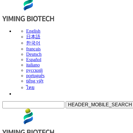
English
日本語
한국어
français
Deutsch
Español
italiano
русский
português
tiếng việt
ไทย
HEADER_MOBILE_SEARCH