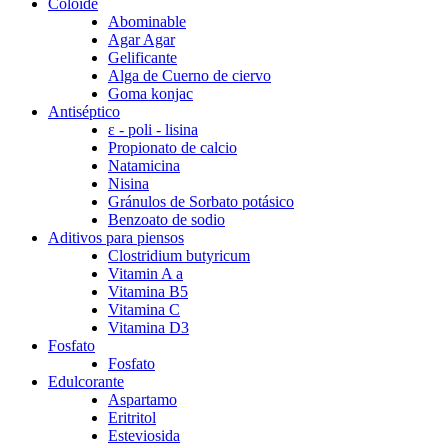
Coloide
Abominable
Agar Agar
Gelificante
Alga de Cuerno de ciervo
Goma konjac
Antiséptico
ε - poli - lisina
Propionato de calcio
Natamicina
Nisina
Gránulos de Sorbato potásico
Benzoato de sodio
Aditivos para piensos
Clostridium butyricum
Vitamin A a
Vitamina B5
Vitamina C
Vitamina D3
Fosfato
Fosfato
Edulcorante
Aspartamo
Eritritol
Esteviosida