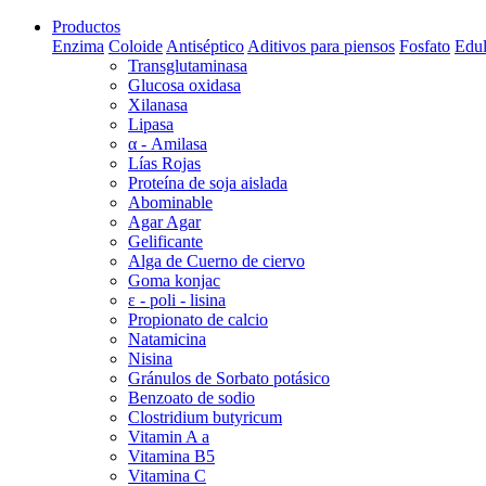
Productos
Enzima
Coloide
Antiséptico
Aditivos para piensos
Fosfato
Edul
Transglutaminasa
Glucosa oxidasa
Xilanasa
Lipasa
α - Amilasa
Lías Rojas
Proteína de soja aislada
Abominable
Agar Agar
Gelificante
Alga de Cuerno de ciervo
Goma konjac
ε - poli - lisina
Propionato de calcio
Natamicina
Nisina
Gránulos de Sorbato potásico
Benzoato de sodio
Clostridium butyricum
Vitamin A a
Vitamina B5
Vitamina C