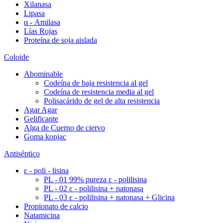
Xilanasa
Lipasa
α - Amilasa
Lías Rojas
Proteína de soja aislada
Coloide
Abominable
Codeína de baja resistencia al gel
Codeína de resistencia media al gel
Polisacárido de gel de alta resistencia
Agar Agar
Gelificante
Alga de Cuerno de ciervo
Goma konjac
Antiséptico
ε - poli - lisina
PL - 01 99% pureza ε - polilisina
PL - 02 ε - polilisina + natonasa
PL - 03 ε - polilisina + natonasa + Glicina
Propionato de calcio
Natamicina