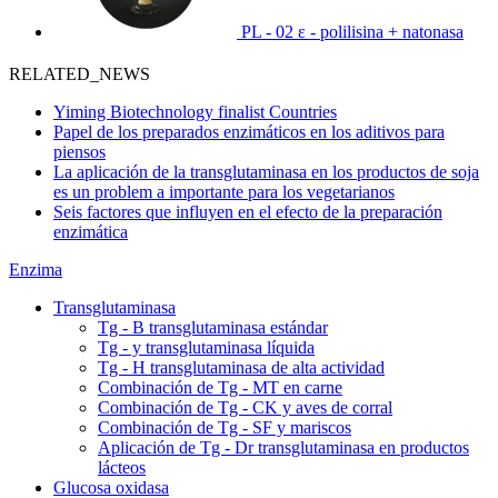
PL - 02 ε - polilisina + natonasa
RELATED_NEWS
Yiming Biotechnology finalist Countries
Papel de los preparados enzimáticos en los aditivos para
piensos
La aplicación de la transglutaminasa en los productos de soja
es un problem a importante para los vegetarianos
Seis factores que influyen en el efecto de la preparación
enzimática
Enzima
Transglutaminasa
Tg - B transglutaminasa estándar
Tg - y transglutaminasa líquida
Tg - H transglutaminasa de alta actividad
Combinación de Tg - MT en carne
Combinación de Tg - CK y aves de corral
Combinación de Tg - SF y mariscos
Aplicación de Tg - Dr transglutaminasa en productos
lácteos
Glucosa oxidasa