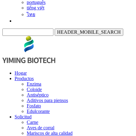
português
tiếng việt
ไทย
HEADER_MOBILE_SEARCH
Hogar
Productos
Enzima
Coloide
Antiséptico
Aditivos para piensos
Fosfato
Edulcorante
Solicitud
Carne
Aves de corral
Mariscos de alta calidad