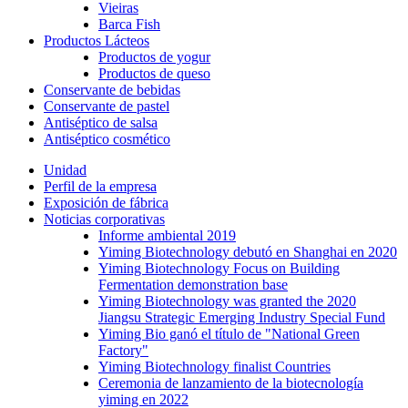
Vieiras
Barca Fish
Productos Lácteos
Productos de yogur
Productos de queso
Conservante de bebidas
Conservante de pastel
Antiséptico de salsa
Antiséptico cosmético
Unidad
Perfil de la empresa
Exposición de fábrica
Noticias corporativas
Informe ambiental 2019
Yiming Biotechnology debutó en Shanghai en 2020
Yiming Biotechnology Focus on Building
Fermentation demonstration base
Yiming Biotechnology was granted the 2020
Jiangsu Strategic Emerging Industry Special Fund
Yiming Bio ganó el título de "National Green
Factory"
Yiming Biotechnology finalist Countries
Ceremonia de lanzamiento de la biotecnología
yiming en 2022