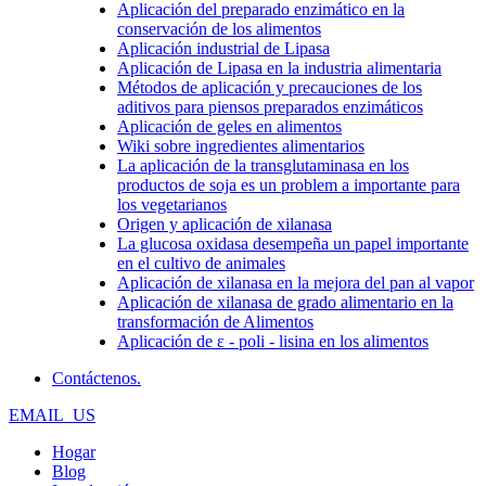
Aplicación del preparado enzimático en la
conservación de los alimentos
Aplicación industrial de Lipasa
Aplicación de Lipasa en la industria alimentaria
Métodos de aplicación y precauciones de los
aditivos para piensos preparados enzimáticos
Aplicación de geles en alimentos
Wiki sobre ingredientes alimentarios
La aplicación de la transglutaminasa en los
productos de soja es un problem a importante para
los vegetarianos
Origen y aplicación de xilanasa
La glucosa oxidasa desempeña un papel importante
en el cultivo de animales
Aplicación de xilanasa en la mejora del pan al vapor
Aplicación de xilanasa de grado alimentario en la
transformación de Alimentos
Aplicación de ε - poli - lisina en los alimentos
Contáctenos.
EMAIL_US
Hogar
Blog