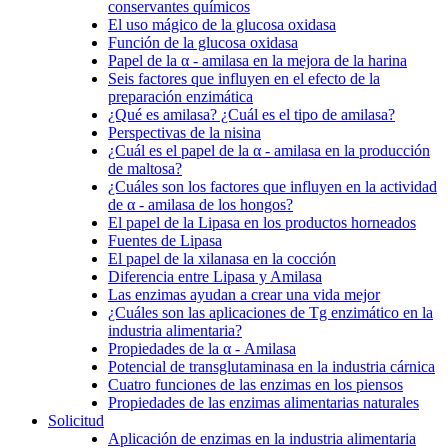
conservantes químicos
El uso mágico de la glucosa oxidasa
Función de la glucosa oxidasa
Papel de la α - amilasa en la mejora de la harina
Seis factores que influyen en el efecto de la
preparación enzimática
¿Qué es amilasa? ¿Cuál es el tipo de amilasa?
Perspectivas de la nisina
¿Cuál es el papel de la α - amilasa en la producción
de maltosa?
¿Cuáles son los factores que influyen en la actividad
de α - amilasa de los hongos?
El papel de la Lipasa en los productos horneados
Fuentes de Lipasa
El papel de la xilanasa en la cocción
Diferencia entre Lipasa y Amilasa
Las enzimas ayudan a crear una vida mejor
¿Cuáles son las aplicaciones de Tg enzimático en la
industria alimentaria?
Propiedades de la α - Amilasa
Potencial de transglutaminasa en la industria cárnica
Cuatro funciones de las enzimas en los piensos
Propiedades de las enzimas alimentarias naturales
Solicitud
Aplicación de enzimas en la industria alimentaria