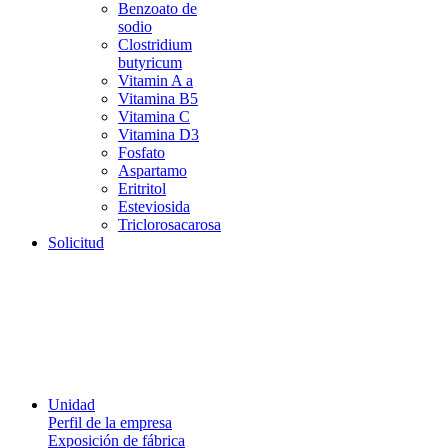
Benzoato de
sodio
Clostridium
butyricum
Vitamin A a
Vitamina B5
Vitamina C
Vitamina D3
Fosfato
Aspartamo
Eritritol
Esteviosida
Triclorosacarosa
Solicitud
Unidad
Perfil de la empresa
Exposición de fábrica