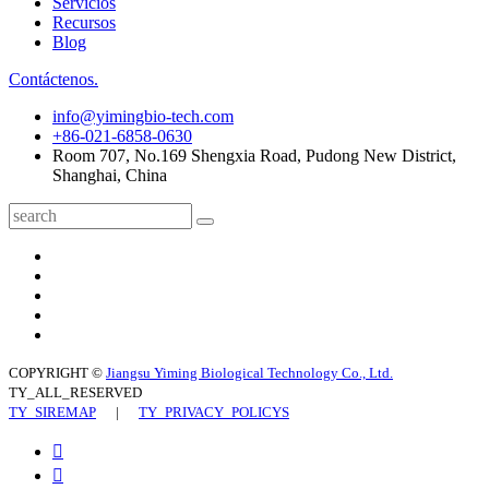
Servicios
Recursos
Blog
Contáctenos.
info@yimingbio-tech.com
+86-021-6858-0630
Room 707, No.169 Shengxia Road, Pudong New District,
Shanghai, China
COPYRIGHT ©
Jiangsu Yiming Biological Technology Co., Ltd.
TY_ALL_RESERVED
TY_SIREMAP
|
TY_PRIVACY_POLICYS

