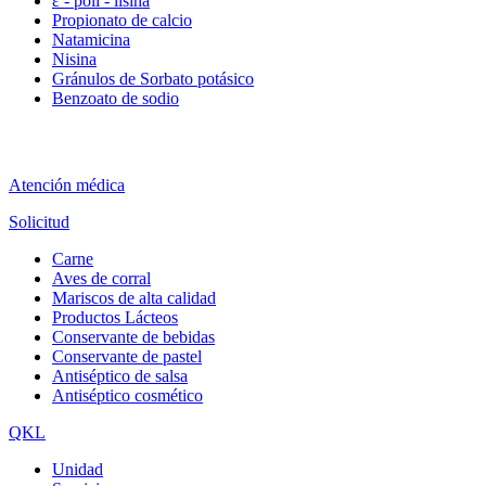
ε - poli - lisina
Propionato de calcio
Natamicina
Nisina
Gránulos de Sorbato potásico
Benzoato de sodio
Atención médica
Solicitud
Carne
Aves de corral
Mariscos de alta calidad
Productos Lácteos
Conservante de bebidas
Conservante de pastel
Antiséptico de salsa
Antiséptico cosmético
QKL
Unidad