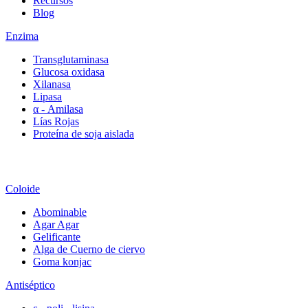
Recursos
Blog
Enzima
Transglutaminasa
Glucosa oxidasa
Xilanasa
Lipasa
α - Amilasa
Lías Rojas
Proteína de soja aislada
Coloide
Abominable
Agar Agar
Gelificante
Alga de Cuerno de ciervo
Goma konjac
Antiséptico