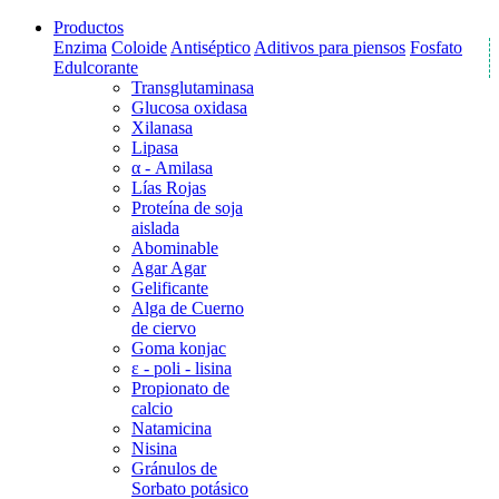
Productos
Enzima
Coloide
Antiséptico
Aditivos para piensos
Fosfato
Edulcorante
Transglutaminasa
Glucosa oxidasa
Xilanasa
Lipasa
α - Amilasa
Lías Rojas
Proteína de soja
aislada
Abominable
Agar Agar
Gelificante
Alga de Cuerno
de ciervo
Goma konjac
ε - poli - lisina
Propionato de
calcio
Natamicina
Nisina
Gránulos de
Sorbato potásico