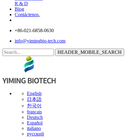
R & D
Blog
Contáctenos.
+86-021-6858-0630
info@yimingbio-tech.com
HEADER_MOBILE_SEARCH
English
日本語
한국어
français
Deutsch
Español
italiano
русский