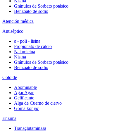
Nisina
Gránulos de Sorbato potásico
Benzoato de sodio
Atención médica
Antiséptico
ε - poli - lisina
Propionato de calcio
Natamicina
Nisina
Gránulos de Sorbato potásico
Benzoato de sodio
Coloide
Abominable
Agar Agar
Gelificante
Alga de Cuerno de ciervo
Goma konjac
Enzima
Transglutaminasa