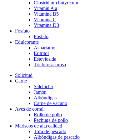
Clostridium butyricum
Vitamin A a
Vitamina B5
Vitamina C
Vitamina D3
Fosfato
Fosfato
Edulcorante
Aspartamo
Eritritol
Esteviosida
Triclorosacarosa
Solicitud
Carne
Salchicha
Jamón
Albóndigas
Carne de vacuno
Aves de corral
Rollo de pollo
Pechuga de pollo
Mariscos de alta calidad
Tofu de pescado
Albóndigas de pescado