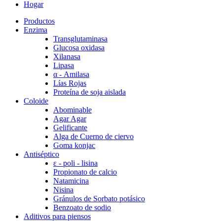
Hogar
Productos
Enzima
Transglutaminasa
Glucosa oxidasa
Xilanasa
Lipasa
α - Amilasa
Lías Rojas
Proteína de soja aislada
Coloide
Abominable
Agar Agar
Gelificante
Alga de Cuerno de ciervo
Goma konjac
Antiséptico
ε - poli - lisina
Propionato de calcio
Natamicina
Nisina
Gránulos de Sorbato potásico
Benzoato de sodio
Aditivos para piensos