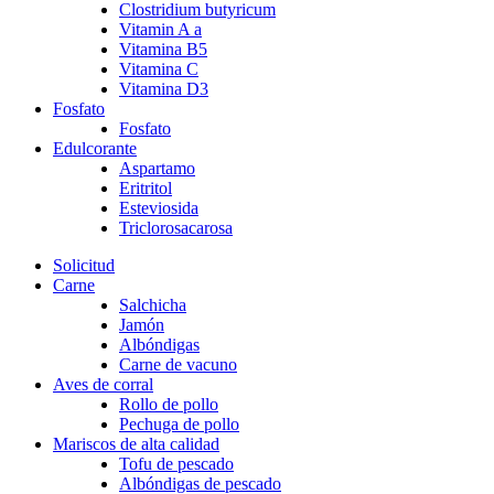
Clostridium butyricum
Vitamin A a
Vitamina B5
Vitamina C
Vitamina D3
Fosfato
Fosfato
Edulcorante
Aspartamo
Eritritol
Esteviosida
Triclorosacarosa
Solicitud
Carne
Salchicha
Jamón
Albóndigas
Carne de vacuno
Aves de corral
Rollo de pollo
Pechuga de pollo
Mariscos de alta calidad
Tofu de pescado
Albóndigas de pescado