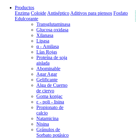
Productos
Enzima
Coloide
Antiséptico
Aditivos para piensos
Fosfato
Edulcorante
Transglutaminasa
Glucosa oxidasa
Xilanasa
Lipasa
α - Amilasa
Lías Rojas
Proteína de soja
aislada
Abominable
Agar Agar
Gelificante
Alga de Cuerno
de ciervo
Goma konjac
ε - poli - lisina
Propionato de
calcio
Natamicina
Nisina
Gránulos de
Sorbato potásico