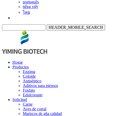
português
tiếng việt
ไทย
HEADER_MOBILE_SEARCH
Hogar
Productos
Enzima
Coloide
Antiséptico
Aditivos para piensos
Fosfato
Edulcorante
Solicitud
Carne
Aves de corral
Mariscos de alta calidad