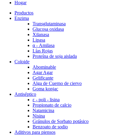
Hogar
Productos
Enzima
Transglutaminasa
Glucosa oxidasa
Xilanasa
Lipasa
α - Amilasa
Lías Rojas
Proteína de soja aislada
Coloide
Abominable
Agar Agar
Gelificante
Alga de Cuerno de ciervo
Goma konjac
Antiséptico
ε - poli - lisina
Propionato de calcio
Natamicina
Nisina
Gránulos de Sorbato potásico
Benzoato de sodio
Aditivos para piensos