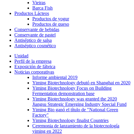
Vieiras
Barca Fish
Productos Lácteos
Productos de yogur
Productos de queso
Conservante de bebidas
Conservante de pastel
Antiséptico de salsa
Antiséptico cosmético
Unidad
Perfil de la empresa
Exposición de fábrica
Noticias corporativas
Informe ambiental 2019
Yiming Biotechnology debutó en Shanghai en 2020
Yiming Biotechnology Focus on Building
Fermentation demonstration base
Yiming Biotechnology was granted the 2020
Jiangsu Strategic Emerging Industry Special Fund
Yiming Bio ganó el título de "National Green
Factory"
Yiming Biotechnology finalist Countries
Ceremonia de lanzamiento de la biotecnología
yiming en 2022