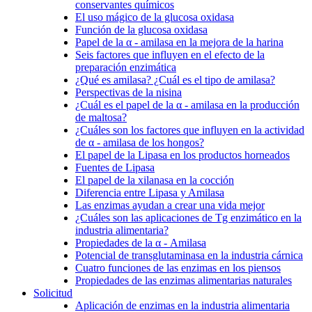
conservantes químicos
El uso mágico de la glucosa oxidasa
Función de la glucosa oxidasa
Papel de la α - amilasa en la mejora de la harina
Seis factores que influyen en el efecto de la
preparación enzimática
¿Qué es amilasa? ¿Cuál es el tipo de amilasa?
Perspectivas de la nisina
¿Cuál es el papel de la α - amilasa en la producción
de maltosa?
¿Cuáles son los factores que influyen en la actividad
de α - amilasa de los hongos?
El papel de la Lipasa en los productos horneados
Fuentes de Lipasa
El papel de la xilanasa en la cocción
Diferencia entre Lipasa y Amilasa
Las enzimas ayudan a crear una vida mejor
¿Cuáles son las aplicaciones de Tg enzimático en la
industria alimentaria?
Propiedades de la α - Amilasa
Potencial de transglutaminasa en la industria cárnica
Cuatro funciones de las enzimas en los piensos
Propiedades de las enzimas alimentarias naturales
Solicitud
Aplicación de enzimas en la industria alimentaria