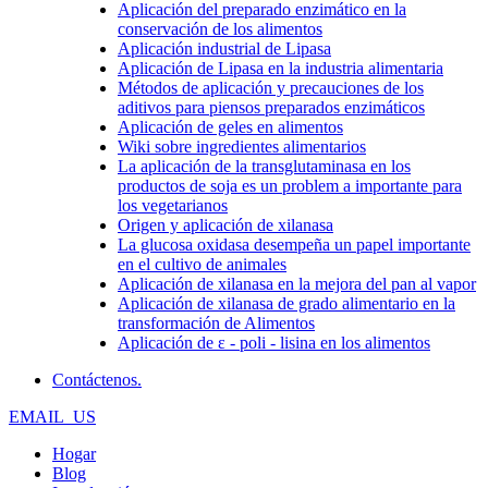
Aplicación del preparado enzimático en la
conservación de los alimentos
Aplicación industrial de Lipasa
Aplicación de Lipasa en la industria alimentaria
Métodos de aplicación y precauciones de los
aditivos para piensos preparados enzimáticos
Aplicación de geles en alimentos
Wiki sobre ingredientes alimentarios
La aplicación de la transglutaminasa en los
productos de soja es un problem a importante para
los vegetarianos
Origen y aplicación de xilanasa
La glucosa oxidasa desempeña un papel importante
en el cultivo de animales
Aplicación de xilanasa en la mejora del pan al vapor
Aplicación de xilanasa de grado alimentario en la
transformación de Alimentos
Aplicación de ε - poli - lisina en los alimentos
Contáctenos.
EMAIL_US
Hogar
Blog