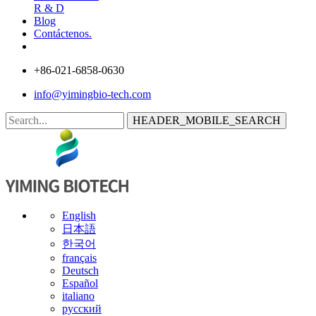
R & D
Blog
Contáctenos.
+86-021-6858-0630
info@yimingbio-tech.com
HEADER_MOBILE_SEARCH
English
日本語
한국어
français
Deutsch
Español
italiano
русский