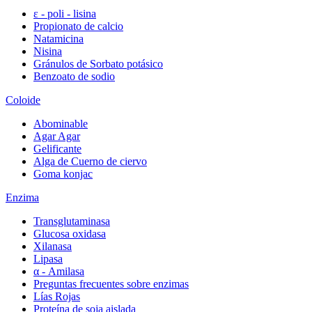
ε - poli - lisina
Propionato de calcio
Natamicina
Nisina
Gránulos de Sorbato potásico
Benzoato de sodio
Coloide
Abominable
Agar Agar
Gelificante
Alga de Cuerno de ciervo
Goma konjac
Enzima
Transglutaminasa
Glucosa oxidasa
Xilanasa
Lipasa
α - Amilasa
Preguntas frecuentes sobre enzimas
Lías Rojas
Proteína de soja aislada