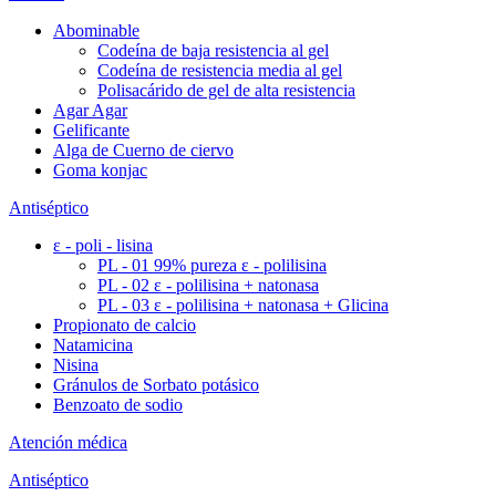
Abominable
Codeína de baja resistencia al gel
Codeína de resistencia media al gel
Polisacárido de gel de alta resistencia
Agar Agar
Gelificante
Alga de Cuerno de ciervo
Goma konjac
Antiséptico
ε - poli - lisina
PL - 01 99% pureza ε - polilisina
PL - 02 ε - polilisina + natonasa
PL - 03 ε - polilisina + natonasa + Glicina
Propionato de calcio
Natamicina
Nisina
Gránulos de Sorbato potásico
Benzoato de sodio
Atención médica
Antiséptico