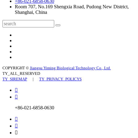
+86-021-6858-0630
Room 707, No.169 Shengxia Road, Pudong New District,
Shanghai, China
COPYRIGHT ©
Jiangsu Yiming Biological Technology Co., Ltd.
TY_ALL_RESERVED
TY_SIREMAP
|
TY_PRIVACY_POLICYS


+86-021-6858-0630


