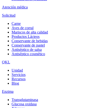
Atención médica
Solicitud
Carne
Aves de corral
Mariscos de alta calidad
Productos Lácteos
Conservante de bebidas
Conservante de pastel
Antiséptico de salsa
Antiséptico cosmético
QKL
Unidad
Servicios
Recursos
Blog
Enzima
Transglutaminasa
Glucosa oxidasa