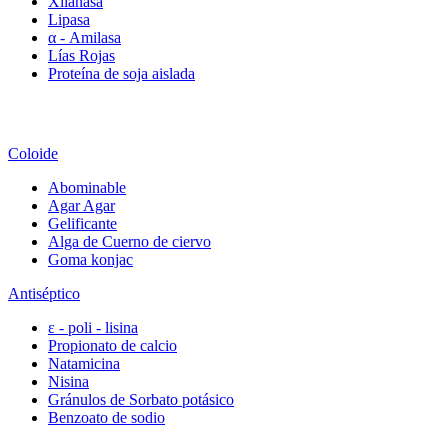
Xilanasa
Lipasa
α - Amilasa
Lías Rojas
Proteína de soja aislada
Coloide
Abominable
Agar Agar
Gelificante
Alga de Cuerno de ciervo
Goma konjac
Antiséptico
ε - poli - lisina
Propionato de calcio
Natamicina
Nisina
Gránulos de Sorbato potásico
Benzoato de sodio