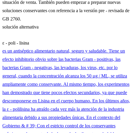
situación de venta. También pueden empezar a preparar nuevas
soluciones conservantes con referencia a la versión pre - revisada de
GB 2760.
solución alternativa
ε - poli - lisina
es un antiséptico alimentario natural, seguro y saludable. Tiene un
efecto inhibitorio obvio sobre las bacterias Gram - positivas, las
bacterias Gram - negativas, las levaduras, los virus, etc. por lo
general, cuando la concentración alcanza los 50 μg / ML, se utiliza
ampliamente como conservante. Al mismo tiempo, los experimentos
han demostrado que tiene pocos efectos secundarios, ya que puede
descomponerse en Lisina en el cuerpo humano. En los últimos años,
la ε - polilisina ha atraído cada vez más la atención de la industria
alimentaria debido a sus propiedades únicas. En el contexto del
Gobierno & # 39; Con el estricto control de los conservantes